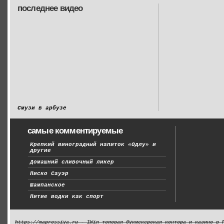
последнее видео
Смузи в арбузе
самые комментируемые
Крепкий виноградный напиток «Одлу» и
другие
Домашний сливочный ликер
Писко Сауэр
Шампанское
Питие водки как спорт
https://maprossiya.ru - 1Win топовая букмекерская контора и казино в 