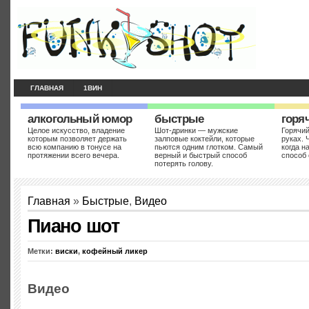
ГЛАВНАЯ
1ВИН
алкогольный юмор
быстрые
горя
Целое искусство, владение
Шот-дринки — мужские
Горячий
которым позволяет держать
залповые коктейли, которые
руках. 
всю компанию в тонусе на
пьются одним глотком. Самый
когда н
протяжении всего вечера.
верный и быстрый способ
способ 
потерять голову.
Главная
»
Быстрые
,
Видео
Пиано шот
Метки:
виски
,
кофейный ликер
Видео