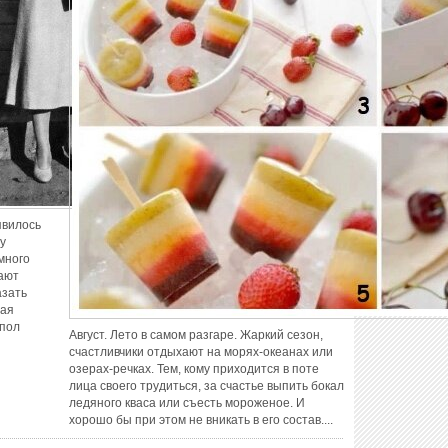
явилось
ду
много
ают
азать
дая
 пол
Август. Лето в самом разгаре. Жаркий сезон,
счастливчики отдыхают на морях-океанах или
озерах-речках. Тем, кому приходится в поте
лица своего трудиться, за счастье выпить бокал
ледяного кваса или съесть мороженое. И
хорошо бы при этом не вникать в его состав....