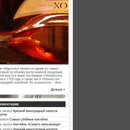
м «Мартель» является одним из самых
оторый по объему выпускаемой продукции
рое место в мире (на первом «Хеннесси»).
а в 1715 году и также как и «Хеннесси»
порацией семейной. Ее основатель – Жан
Дальше »
мментарии
к записи
Крепкий виноградный напиток
ругие
записи
Самые убойные коктейли
к записи
Коктейль «Смерть мексиканца»
к записи
Крепкий виноградный напиток