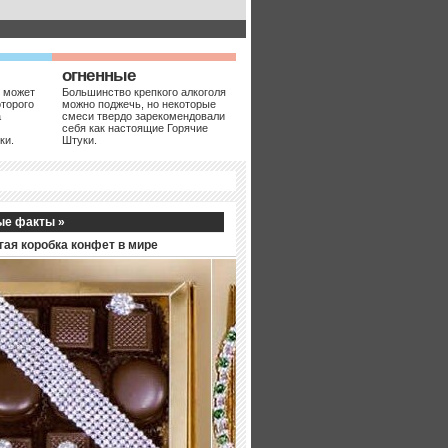
огненные
 может
Большинство крепкого алкоголя
оторого
можно поджечь, но некоторые
а
смеси твердо зарекомендовали
себя как настоящие Горячие
ки.
Штуки.
ые факты »
гая коробка конфет в мире