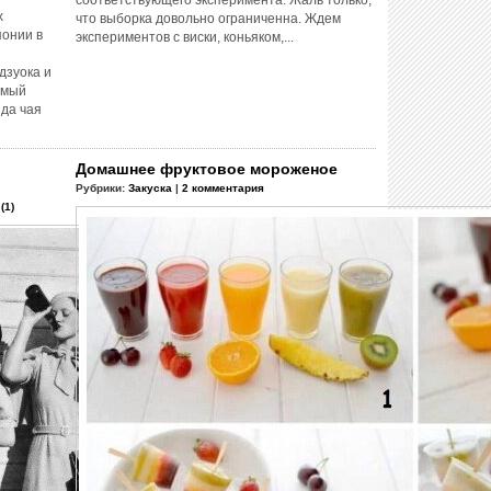
х
что выборка довольно ограниченна. Ждем
понии в
экспериментов с виски, коньяком,...
дзуока и
амый
ида чая
Домашнее фруктовое мороженое
Рубрики:
Закуска
|
2 комментария
(1)