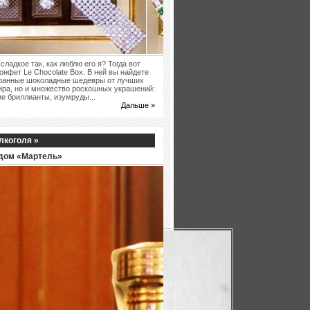
сладкое так, как люблю его я? Тогда вот
онфет Le Chocolate Box. В ней вы найдете
бранные шоколадные шедевры от лучших
ира, но и множество роскошных украшений:
е бриллианты, изумруды...
Дальше »
лкоголя »
дом «Мартель»