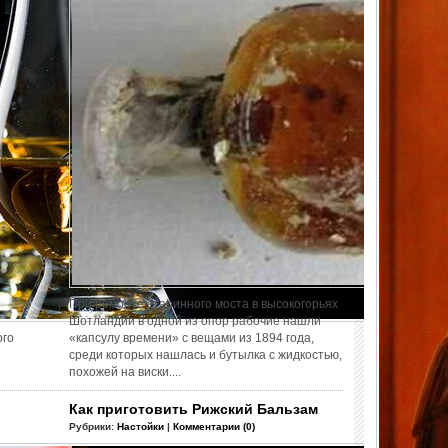
При ремонте старинного моста в высокогорьях
Шотландии в одной из опор рабочие нашли
ого
«капсулу времени» с вещами из 1894 года,
среди которых нашлась и бутылка с жидкостью,
похожей на виски....
Как приготовить Рижский Бальзам
Рубрики:
Настойки
|
Комментарии (0)