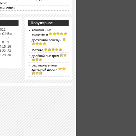
ругие
иси
Минск
ь
Популярное
2022
Алкогольные
т
Сб
Вс
афоризмы
1
2
Дрожащий поцелуй
8
9
4
15
16
Мохито
1
22
23
8
29
30
Двойной выстрел
Бар игрушечной
железной дороги