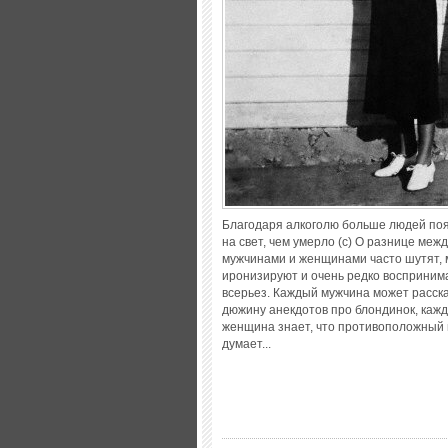
Благодаря алкоголю больше людей по
на свет, чем умерло (с) О разнице меж
мужчинами и женщинами часто шутят, 
иронизируют и очень редко восприним
всерьез. Каждый мужчина может расск
дюжину анекдотов про блондинок, каж
женщина знает, что противоположный
думает...