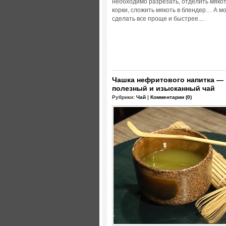
необходимо разрезать, отделить мякот
корки, сложить мякоть в блендер… А м
сделать все проще и быстрее....
Чашка нефритового напитка —
полезный и изысканный чай
Рубрики:
Чай
|
Комментарии (0)