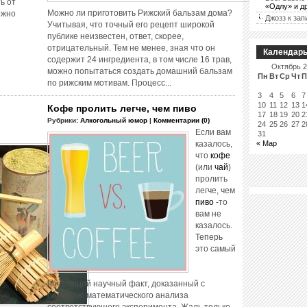
ь от
«Одлу» и д
Можно ли приготовить Рижский бальзам дома?
ожно
Джозз
к зап
Учитывая, что точный его рецепт широкой
публике неизвестен, ответ, скорее,
отрицательный. Тем не менее, зная что он
Календар
содержит 24 ингредиента, в том числе 16 трав,
Октябрь 
можно попытаться создать домашний бальзам
Пн
Вт
Ср
Чт
П
по рижским мотивам. Процесс...
3
4
5
6
7
10
11
12
13
1
Кофе пролить легче, чем пиво
17
18
19
20
2
Рубрики:
Алкогольный юмор
|
Комментарии (0)
24
25
26
27
2
Если вам
31
казалось,
« Мар
что
кофе
(или
чай
)
пролить
легче, чем
пиво
-то
вам не
казалось.
Теперь
это самый
настоящий научный факт, доказанный с
помощью математического анализа
соответствующего эксперимента. Жаль только,