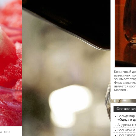
Коньячный до
известных, к
занимает вто
Фирма возникл
является кор
Мартель....
Свежие ко
Вольдемар
«Одлу» и д
Андрюха
к 
Booi казино
а, его
Booi Casino