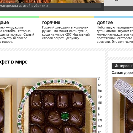
материалы из этой рубрики »
рые
горячие
долгие
инки — мужские
Горячий хот-дринк в холодных
Небольшую передышку
е коктейли, которые
руках. Что может быть лучше,
дать напиток, вкусом к
одним глотком. Самый
когда на улице -20? Идеальный
можно наслаждаться н
и быстрый способ
способ согреть девушку.
протяжении некоторого
ь голову.
времени. Это лонг-дрин
ков для дождливой осени и
нфет в мире
Интересн
ных напитков – согреть, а не споить Осень и зима, не
Самая доро
 традиции холодные, сырые и темные месяцы. Что в
 ноги сухими, а руки теплыми....
Дальше »
Л
ю
би
те
ли
в
ы
сл
ад
ко