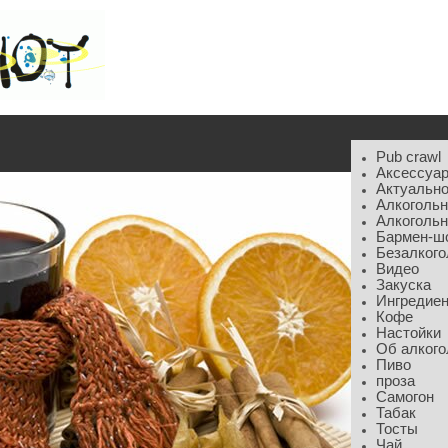
Pub crawl
Аксессуа
Актуальн
Алкоголь
Алкогольн
Бармен-ш
Безалког
Видео
Закуска
Ингредие
Кофе
Настойки
Об алкого
Пиво
проза
Самогон
Табак
Тосты
Чай