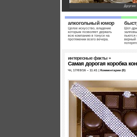
Другие 
алкогольный юмор
быст
Целое искусство, владение
Шот-др
которым позволяет держать
залповы
всю компанию в тонусе на
пьются 
протяжении всего вечера.
верный 
потерят
5 горячих напит
холодной зимы
интересные факты
»
Самая дорогая коробка ко
Ср, 12/10/11 – 22:09 |
Комментарии (0)
Главное назначение зимних горячитель
Чт, 17/03/16 – 11:41 |
Комментарии (0)
смотря на глобальное потепление, по
городе, что в селе не всегда сохранишь