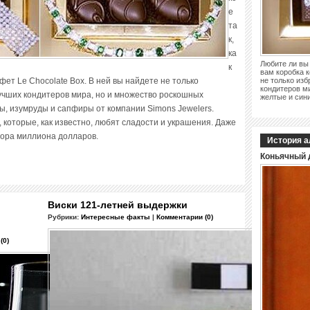
е
та
к,
ка
Любите ли вы 
к
вам коробка к
нфет Le Chocolate Box. В ней вы найдете не только
не только из
кондитеров м
чших кондитеров мира, но и множество роскошных
желтые и сини
ы, изумруды и сапфиры от компании Simons Jewelers.
 которые, как известно, любят сладости и украшения. Даже
тора миллиона долларов.
История а
Коньячный 
Виски 121-летней выдержки
Рубрики:
Интересные факты
|
Комментарии (0)
(0)