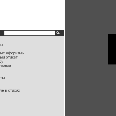
ры
о
ные афоризмы
ый этикет
оу
ольные
нты
ле в стихах