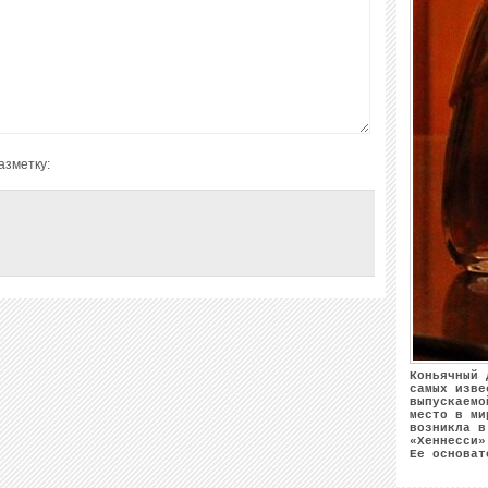
азметку:
Коньячный 
самых изве
выпускаемо
место в ми
возникла в
«Хеннесси»
Ее основат