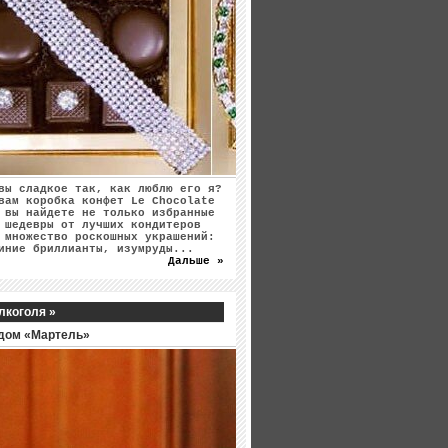
вы сладкое так, как люблю его я?
вам коробка конфет Le Chocolate
 вы найдете не только избранные
 шедевры от лучших кондитеров
 множество роскошных украшений:
иние бриллианты, изумруды...
Дальше »
лкоголя »
дом «Мартель»