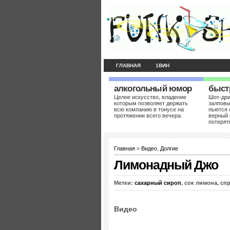
ГЛАВНАЯ
1ВИН
алкогольный юмор
быст
Целое искусство, владение
Шот-др
которым позволяет держать
залповы
всю компанию в тонусе на
пьются 
протяжении всего вечера.
верный 
потерят
Главная
»
Видео
,
Долгие
Лимонадный Джо
Метки:
сахарный сироп
, сок лимона, сп
Видео