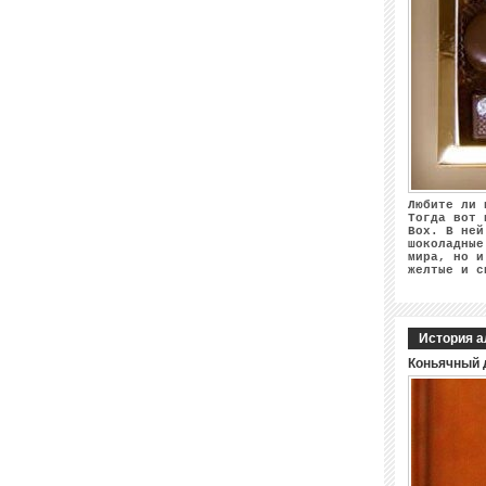
Любите ли 
Тогда вот 
Box. В ней
шоколадные
мира, но и
желтые и с
История а
Коньячный 