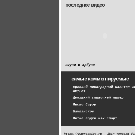
последнее видео
Смузи в арбузе
самые комментируемые
Крепкий виноградный напиток «
другие
Домашний сливочный ликер
Писко Сауэр
Шампанское
Питие водки как спорт
https://maprossiya.ru - 1Win топовая бу