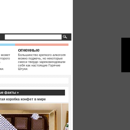
огненные
 может
Большинство крепкого алкоголя
оторого
можно поджечь, но некоторые
а
смеси твердо зарекомендовали
себя как настоящие Горячие
ки.
Штуки.
ые факты »
гая коробка конфет в мире