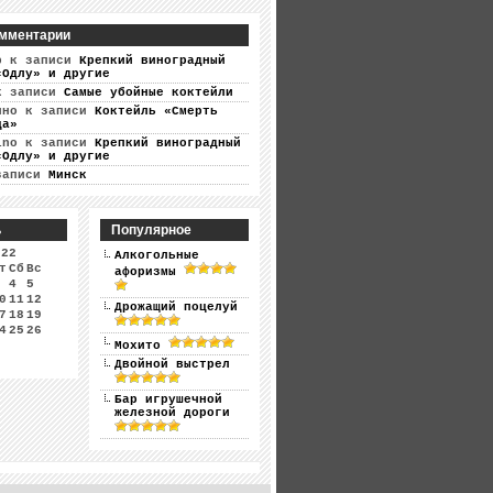
мментарии
р
к записи
Крепкий виноградный
«Одлу» и другие
 записи
Самые убойные коктейли
ино
к записи
Коктейль «Смерть
ца»
ino
к записи
Крепкий виноградный
«Одлу» и другие
записи
Минск
ь
Популярное
022
Алкогольные
т
Сб
Вс
афоризмы
4
5
0
11
12
Дрожащий поцелуй
7
18
19
4
25
26
Мохито
Двойной выстрел
Бар игрушечной
железной дороги