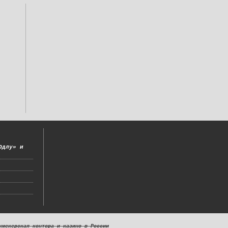
Одлу» и
кмекерская контора и казино в России