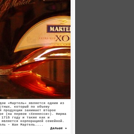
дом «Мартель» является одним из
стных, который по объему
й продукции занимает второе
ре (на первом «Хеннесси»). Фирма
 1715 году и также как и
 является корпорацией семейной.
ель – Жан Мартель....
Дальше »