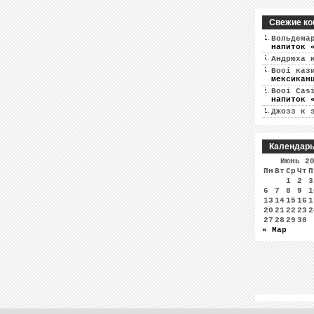
Свежие ко
Вольдема
напиток 
Андрюха
к
Booi каз
мексикан
Booi Cas
напиток 
Джозз
к 
Календар
Июнь 2
Пн
Вт
Ср
Чт
П
1
2
3
6
7
8
9
1
13
14
15
16
1
20
21
22
23
2
27
28
29
30
« Мар