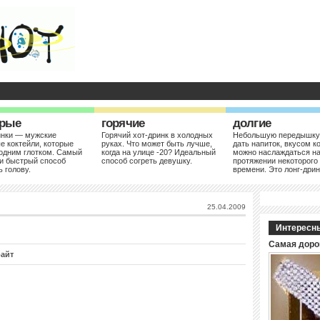
рые
горячие
долгие
инки — мужские
Горячий хот-дринк в холодных
Небольшую передышку
е коктейли, которые
руках. Что может быть лучше,
дать напиток, вкусом к
одним глотком. Самый
когда на улице -20? Идеальный
можно наслаждаться н
и быстрый способ
способ согреть девушку.
протяжении некоторого
ь голову.
времени. Это лонг-дрин
25.04.2009
Интересн
Самая доро
райт