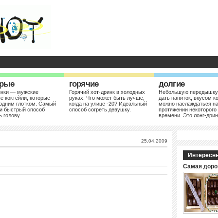
рые
горячие
долгие
инки — мужские
Горячий хот-дринк в холодных
Небольшую передышку
е коктейли, которые
руках. Что может быть лучше,
дать напиток, вкусом к
одним глотком. Самый
когда на улице -20? Идеальный
можно наслаждаться н
и быстрый способ
способ согреть девушку.
протяжении некоторого
ь голову.
времени. Это лонг-дрин
25.04.2009
Интересн
Самая доро