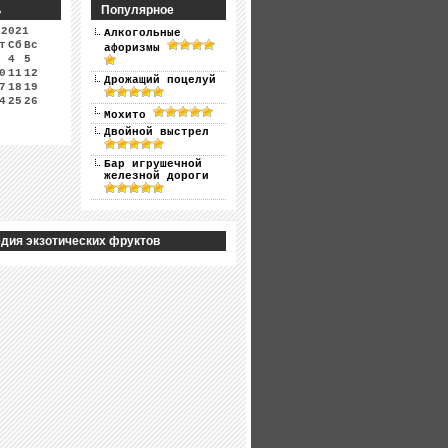
ь
Популярное
 2021
Алкогольные
т
Сб
Вс
афоризмы
4
5
0
11
12
Дрожащий поцелуй
7
18
19
4
25
26
Мохито
Двойной выстрел
Бар игрушечной
железной дороги
дия экзотических фруктов