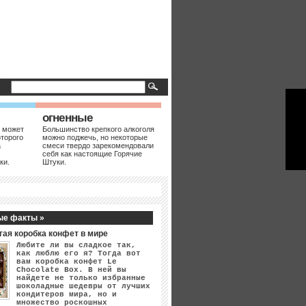
огненные
 может
Большинство крепкого алкоголя
оторого
можно поджечь, но некоторые
а
смеси твердо зарекомендовали
себя как настоящие Горячие
ки.
Штуки.
ые факты »
гая коробка конфет в мире
Любите ли вы сладкое так,
как люблю его я? Тогда вот
вам коробка конфет Le
Chocolate Box. В ней вы
найдете не только избранные
шоколадные шедевры от лучших
кондитеров мира, но и
множество роскошных