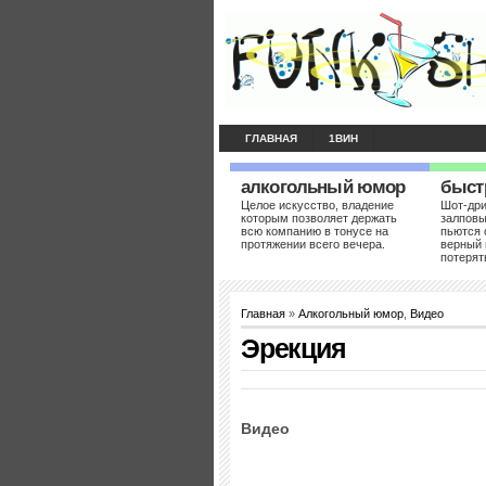
ГЛАВНАЯ
1ВИН
алкогольный юмор
быст
Целое искусство, владение
Шот-др
которым позволяет держать
залповы
всю компанию в тонусе на
пьются 
протяжении всего вечера.
верный 
потерят
Главная
»
Алкогольный юмор
,
Видео
Эрекция
Видео