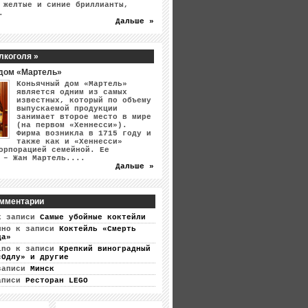
 желтые и синие бриллианты,
.
Дальше »
лкоголя »
дом «Мартель»
Коньячный дом «Мартель»
является одним из самых
известных, который по объему
выпускаемой продукции
занимает второе место в мире
(на первом «Хеннесси»).
Фирма возникла в 1715 году и
также как и «Хеннесси»
орпорацией семейной. Ее
 – Жан Мартель....
Дальше »
мментарии
 записи
Самые убойные коктейли
ино
к записи
Коктейль «Смерть
ца»
ino
к записи
Крепкий виноградный
«Одлу» и другие
записи
Минск
аписи
Ресторан LEGO