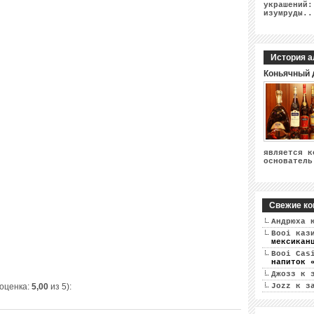
украшений:
изумруды..
История а
Коньячный 
является к
основатель
Свежие ко
Андрюха
к
Booi каз
мексикан
Booi Cas
напиток 
Джозз
к 
 оценка:
5,00
из 5):
Jozz
к з