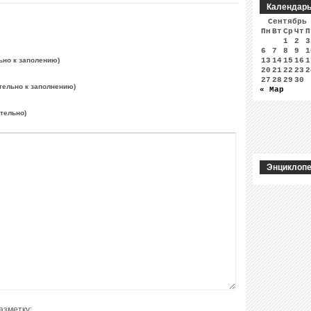
Календар
Сентябрь
Пн
Вт
Ср
Чт
П
1
2
3
6
7
8
9
1
ьно к заполению)
13
14
15
16
1
20
21
22
23
2
27
28
29
30
тельно к заполнению)
« Мар
ательно)
Энциклопе
азметку: