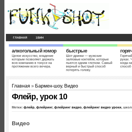
ГЛАВНАЯ
1ВИН
алкогольный юмор
быстрые
горя
Целое искусство, владение
Шот-дринки — мужские
Горячий
которым позволяет держать
залповые коктейли, которые
руках. 
всю компанию в тонусе на
пьются одним глотком. Самый
когда н
протяжении всего вечера.
верный и быстрый способ
способ 
потерять голову.
Главная
»
Бармен-шоу
,
Видео
Флейр, урок 10
Метки:
флейр
,
флейринг
,
флейринг видео
,
флейринг видео уроки
, шко
Видео