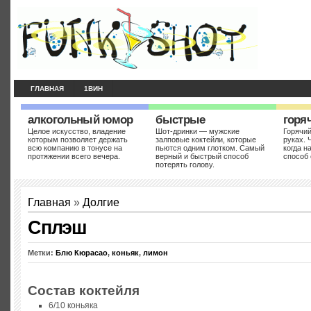
ГЛАВНАЯ
1ВИН
алкогольный юмор
быстрые
горя
Целое искусство, владение
Шот-дринки — мужские
Горячий
которым позволяет держать
залповые коктейли, которые
руках. 
всю компанию в тонусе на
пьются одним глотком. Самый
когда н
протяжении всего вечера.
верный и быстрый способ
способ 
потерять голову.
Главная
»
Долгие
Сплэш
Метки:
Блю Кюрасао
,
коньяк
,
лимон
Состав коктейля
6/10 коньяка