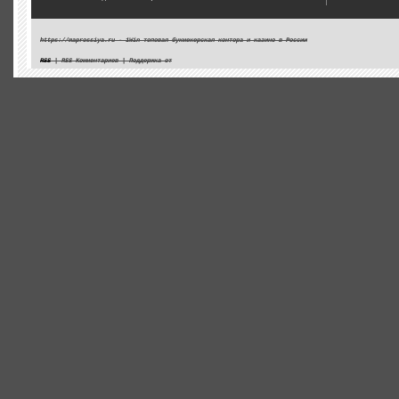
https://maprossiya.ru - 1Win топовая букмекерская контора и казино в России
RSS
| RSS Комментариев | Поддержка от