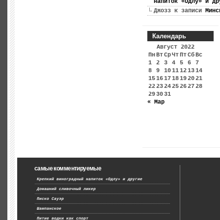
напиток «Одлу» и др
Джозз
к записи
Минс
Календарь
Август 2022
Пн
Вт
Ср
Чт
Пт
Сб
Вс
1
2
3
4
5
6
7
8
9
10
11
12
13
14
15
16
17
18
19
20
21
22
23
24
25
26
27
28
29
30
31
« Мар
самые комментируемые
Крепкий виноградный напиток «Одлу» и другие
Домашний сливочный ликер
Писко Сауэр
Шампанское
Питие водки как спорт