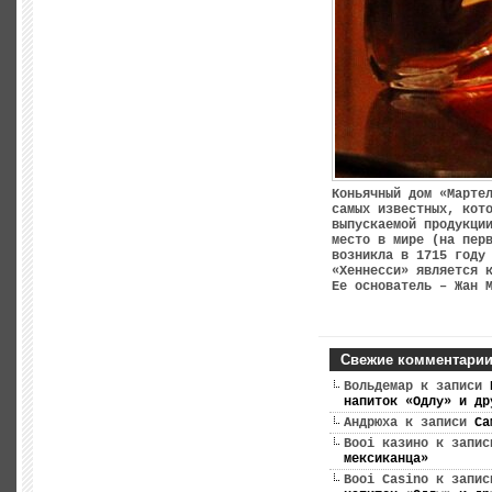
Коньячный дом «Марте
самых известных, кот
выпускаемой продукци
место в мире (на пер
возникла в 1715 году
«Хеннесси» является 
Ее основатель – Жан 
Свежие комментари
Вольдемар
к записи
напиток «Одлу» и др
Андрюха
к записи
Са
Booi казино
к запи
мексиканца»
Booi Casino
к запи