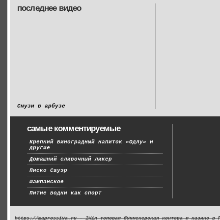
последнее видео
Смузи в арбузе
самые комментируемые
Крепкий виноградный напиток «Одлу» и
другие
Домашний сливочный ликер
Писко Сауэр
Шампанское
Питие водки как спорт
https://maprossiya.ru - 1Win топовая букмекерская контора и казино в 