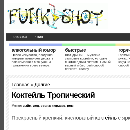
ГЛАВНАЯ
1ВИН
алкогольный юмор
быстрые
горя
Целое искусство, владение
Шот-дринки — мужские
Горячий
которым позволяет держать
залповые коктейли, которые
руках. 
всю компанию в тонусе на
пьются одним глотком. Самый
когда н
протяжении всего вечера.
верный и быстрый способ
способ 
потерять голову.
Главная
»
Долгие
Коктейль Тропический
Метки:
лайм
,
лед
,
оранж кюрасао
,
ром
Прекрасный крепкий, кисловатый
коктейль
с ярк