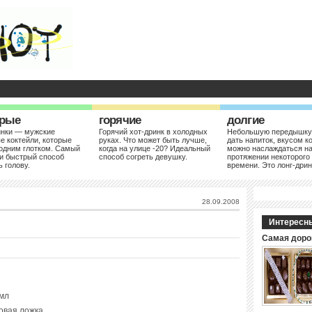
рые
горячие
долгие
инки — мужские
Горячий хот-дринк в холодных
Небольшую передышку
е коктейли, которые
руках. Что может быть лучше,
дать напиток, вкусом к
одним глотком. Самый
когда на улице -20? Идеальный
можно наслаждаться н
и быстрый способ
способ согреть девушку.
протяжении некоторого
ь голову.
времени. Это лонг-дрин
28.09.2008
Интересн
Самая доро
 мл
овая ложка