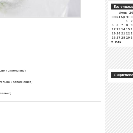
Календар
Июль 2
Пн
Вт
Ср
Чт
П
1
2
5
6
7
8
9
12
13
14
15
1
19
20
21
22
2
26
27
28
29
3
« Мар
ьно к заполению)
Энциклопе
тельно к заполнению)
ательно)