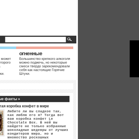
огненные
 может
Большинство крепкого алкоголя
оторого
можно поджечь, но некоторые
а
смеси твердо зарекомендовали
себя как настоящие Горячие
ки.
Штуки.
ые факты »
гая коробка конфет в мире
Любите ли вы сладкое так,
как люблю его я? Тогда вот
вам коробка конфет Le
Chocolate Box. В ней вы
найдете не только избранные
шоколадные шедевры от лучших
кондитеров мира, но и
множество роскошных