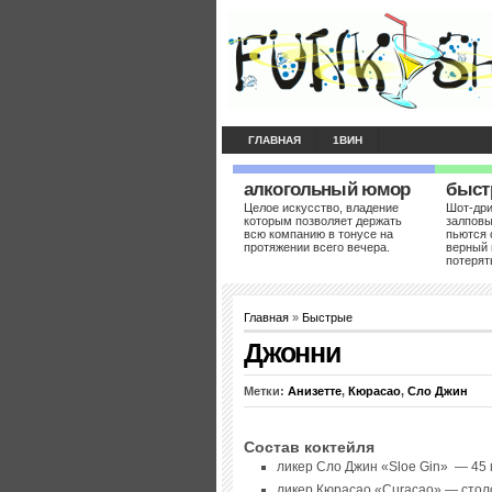
ГЛАВНАЯ
1ВИН
алкогольный юмор
быст
Целое искусство, владение
Шот-др
которым позволяет держать
залповы
всю компанию в тонусе на
пьются 
протяжении всего вечера.
верный 
потерят
Главная
»
Быстрые
Джонни
Метки:
Анизетте
,
Кюрасао
,
Сло Джин
Состав коктейля
ликер Сло Джин «Sloe Gin» — 45
ликер Кюрасао «Сurасао» — стол