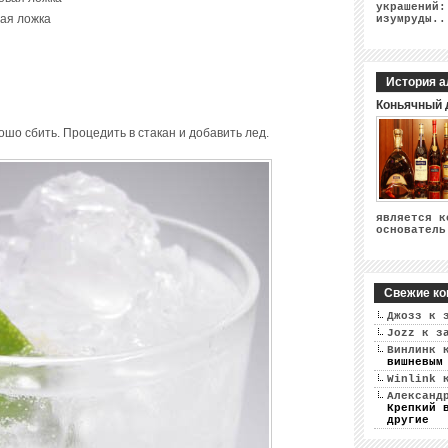
украшений:
ная ложка
изумруды..
История а
Коньячный 
ошо сбить. Процедить в стакан и добавить лед.
является к
основатель
Свежие ко
Джозз
к 
Jozz
к з
Винлинк
к
вишневым
Winlink
к
Александ
Крепкий 
другие