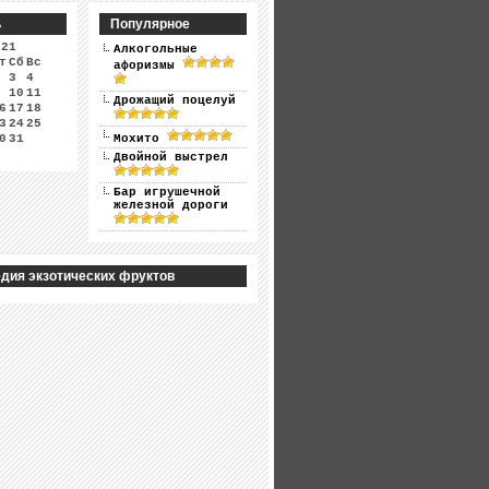
ь
Популярное
021
Алкогольные
т
Сб
Вс
афоризмы
3
4
10
11
Дрожащий поцелуй
6
17
18
3
24
25
0
31
Мохито
Двойной выстрел
Бар игрушечной
железной дороги
дия экзотических фруктов