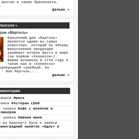
 желтые и синие бриллианты,
.
Дальше »
лкоголя »
дом «Мартель»
Коньячный дом «Мартель»
является одним из самых
известных, который по объему
выпускаемой продукции
занимает второе место в мире
(на первом «Хеннесси»).
Фирма возникла в 1715 году и
также как и «Хеннесси»
орпорацией семейной. Ее
 – Жан Мартель....
Дальше »
мментарии
записи
Минск
аписи
Ресторан LEGO
 записи
Кофе с молоком и
 ликером
 записи
Пивная миля
р из Красного Луча
к записи
виноградный напиток «Одлу» и