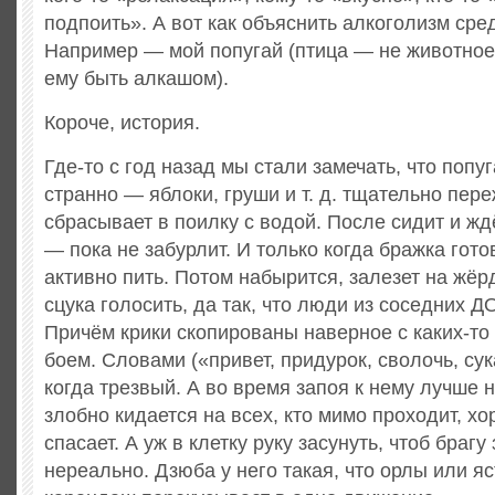
подпоить». А вот как объяснить алкоголизм ср
Например — мой попугай (птица — не животное,
ему быть алкашом).
Короче, история.
Где-то с год назад мы стали замечать, что попу
странно — яблоки, груши и т. д. тщательно пер
сбрасывает в поилку с водой. После сидит и жд
— пока не забурлит. И только когда бражка гот
активно пить. Потом набырится, залезет на жёрд
сцука голосить, да так, что люди из соседних 
Причём крики скопированы наверное с каких-то
боем. Словами («привет, придурок, сволочь, сук
когда трезвый. А во время запоя к нему лучше 
злобно кидается на всех, кто мимо проходит, хо
спасает. А уж в клетку руку засунуть, чтоб браг
нереально. Дзюба у него такая, что орлы или 