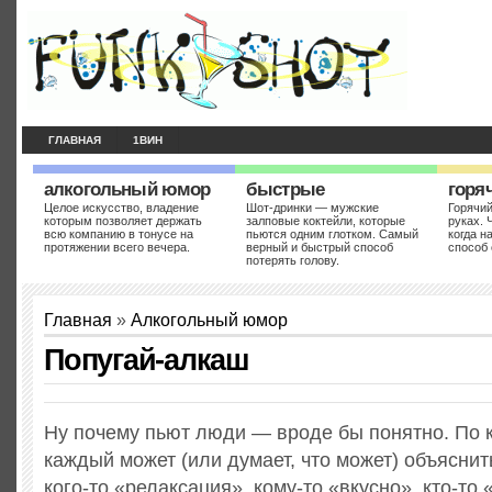
ГЛАВНАЯ
1ВИН
алкогольный юмор
быстрые
горя
Целое искусство, владение
Шот-дринки — мужские
Горячий
которым позволяет держать
залповые коктейли, которые
руках. 
всю компанию в тонусе на
пьются одним глотком. Самый
когда н
протяжении всего вечера.
верный и быстрый способ
способ 
потерять голову.
Главная
»
Алкогольный юмор
Попугай-алкаш
Ну почему пьют люди — вроде бы понятно. По 
каждый может (или думает, что может) объяснить
кого-то «релаксация», кому-то «вкусно», кто-то