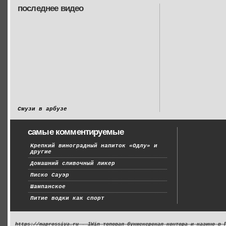
последнее видео
Смузи в арбузе
самые комментируемые
Крепкий виноградный напиток «Одлу» и
другие
Домашний сливочный ликер
Писко Сауэр
Шампанское
Питие водки как спорт
https://maprossiya.ru - 1Win топовая букмекерская контора и казино в 