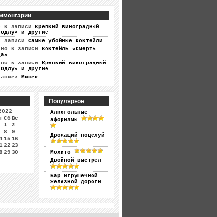
мментарии
р
к записи
Крепкий виноградный
«Одлу» и другие
 записи
Самые убойные коктейли
ино
к записи
Коктейль «Смерть
ца»
ino
к записи
Крепкий виноградный
«Одлу» и другие
записи
Минск
ь
Популярное
2022
Алкогольные
т
Сб
Вс
афоризмы
1
2
8
9
Дрожащий поцелуй
4
15
16
1
22
23
8
29
30
Мохито
Двойной выстрел
Бар игрушечной
железной дороги