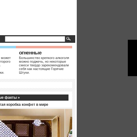
огненные
 может
Большинство крепкого алкоголя
оторого
можно поджечь, но некоторые
а
смеси твердо зарекомендовали
себя как настоящие Горячие
ки.
Штуки.
ые факты »
гая коробка конфет в мире