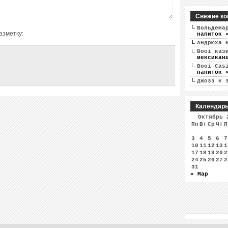
Свежие ко
Вольдема
азметку:
напиток 
Андрюха
к
Booi каз
мексикан
Booi Cas
напиток 
Джозз
к 
Календар
Октябрь 
Пн
Вт
Ср
Чт
П
3
4
5
6
7
10
11
12
13
1
17
18
19
20
2
24
25
26
27
2
31
« Мар