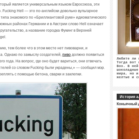
 который является универсальным языком Евросоюза, эти
. Fucking Hell — это по-английски довольно вульгарное
 типа знакомого по «Бриллиантовой руке» идиоматического
южных районах Германии и в Австрии слово Hell означает
е ругательство, а название городка Фукинг в Верхней
gel.
ию, тем более что в этом месте нет пивоварни, и
на. Однако по замыслу создателей,
пиво
должно появиться
Любите ли 
го года. На вопрос, где оно будет вариться, они отвечать
Тогда вот 
Box. В ней
ателей со словом Fucking были украдены,» — сообщил мэр.
шоколадные
мира, но и
еплять с помощью бетона, сварки и заклепки.
желтые и с
История а
Коньячный 