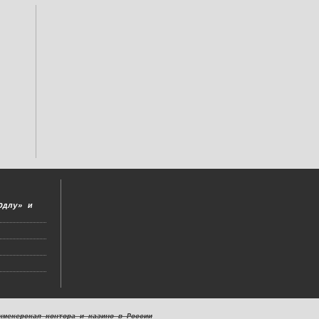
Одлу» и
кмекерская контора и казино в России