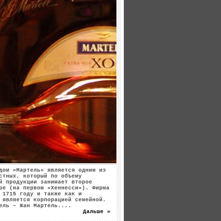
дом «Мартель» является одним из
стных, который по объему
й продукции занимает второе
ре (на первом «Хеннесси»). Фирма
 1715 году и также как и
 является корпорацией семейной.
ель – Жан Мартель....
Дальше »