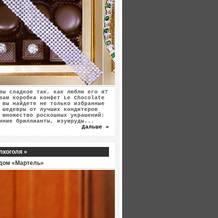
вы сладкое так, как люблю его я?
вам коробка конфет Le Chocolate
 вы найдете не только избранные
 шедевры от лучших кондитеров
 множество роскошных украшений:
иние бриллианты, изумруды...
Дальше »
лкоголя »
дом «Мартель»