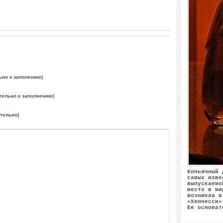
ьно к заполению)
тельно к заполнению)
ательно)
Коньячный 
самых изве
выпускаемо
место в ми
возникла в
«Хеннесси»
Ее основат