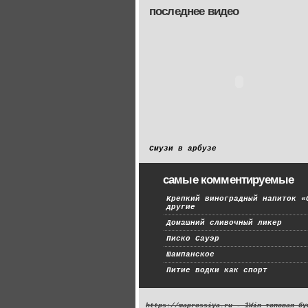
последнее видео
Смузи в арбузе
самые комментируемые
Крепкий виноградный напиток «
другие
Домашний сливочный ликер
Писко Сауэр
Шампанское
Питие водки как спорт
https://maprossiya.ru - 1Win топовая бу