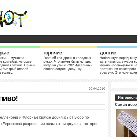
рые
горячие
долгие
инки — мужские
Горячий хот-дринк в холодных
Небольшую передышку
е коктейли, которые
руках. Что может быть лучше,
дать напиток, вкусом к
одним глотком. Самый
когда на улице -20? Идеальный
можно наслаждаться н
и быстрый способ
способ согреть девушку.
протяжении некоторого
ь голову.
времени. Это лонг-дрин
20.04.2010
пиво!
Интересн
Самая доро
елленберг и Флориан Краузе добились от Бюро по
на Евросоюза разрешения называть марку пива, которое
.