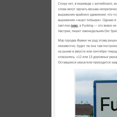
Спору нет, в переводе с английского,
слова могут звучать весьма неприлично
выражение крайнего удивления, что-то
выражения «чьорт побьери». Однако в 
светлое
пиво
, а Fucking — это вовсе н
Австрии, пишет еженедельник Der Spie
Мэр городка Фукинг не рад этому решен
неизвестно, будет ли она там построе
на рынке в августе или сентябре текуще
отказались. «12 или 13 дорожных указ
Оставшиеся указатели приходится закр