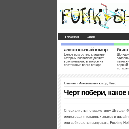
ГЛАВНАЯ
1ВИН
алкогольный юмор
быст
Целое искусство, владение
Шот-др
которым позволяет держать
залповы
всю компанию в тонусе на
пьются 
протяжении всего вечера.
верный 
потерят
Главная
»
Алкогольный юмор
,
Пиво
Черт побери, какое 
Специалисты по маркетингу Штефан Ф
регистрации товарных знаков и дизай
они собираются выпускать, Fucking Hell