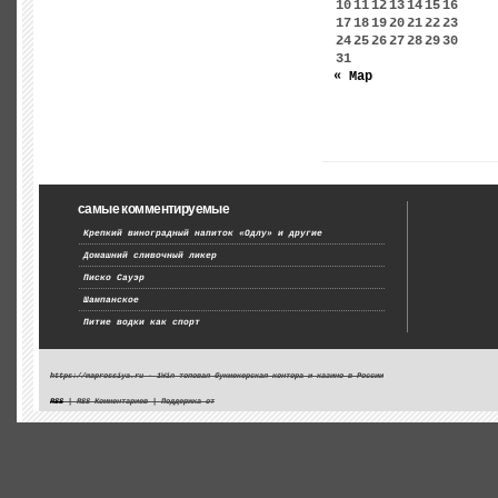
10
11
12
13
14
15
16
17
18
19
20
21
22
23
24
25
26
27
28
29
30
31
« Мар
самые комментируемые
Крепкий виноградный напиток «Одлу» и другие
Домашний сливочный ликер
Писко Сауэр
Шампанское
Питие водки как спорт
https://maprossiya.ru - 1Win топовая букмекерская контора и казино в России
RSS
| RSS Комментариев | Поддержка от