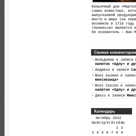
Коньячный дом «Марте
самых известных, кот
выпускаемой продукци
место в мире (на пер
возникла в 1715 году
«Хеннесси» является 
Ее основатель – Жан 
Свежие комментари
Вольдемар
к записи
напиток «Одлу» и др
Андрюха
к записи
Са
Booi казино
к запи
мексиканца»
Booi Casino
к запи
напиток «Одлу» и др
Джозз
к записи
Минс
Календарь
Октябрь 2022
Пн
Вт
Ср
Чт
Пт
Сб
Вс
1
2
3
4
5
6
7
8
9