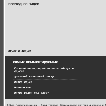
последнее видео
Смузи в арбузе
самые комментируемые
Крепкий виноградный напиток «Одлу» и
другие
Домашний сливочный ликер
Писко Сауэр
Шампанское
Питие водки как спорт
https://maprossiya.ru - 1Win топовая букмекерская контора и казино в 