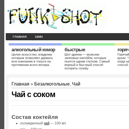
ГЛАВНАЯ
1ВИН
алкогольный юмор
быстрые
горя
Целое искусство, владение
Шот-дринки — мужские
Горячий
которым позволяет держать
залповые коктейли, которые
руках. 
всю компанию в тонусе на
пьются одним глотком. Самый
когда н
протяжении всего вечера.
верный и быстрый способ
способ 
потерять голову.
Главная
»
Безалкогольные
,
Чай
Чай с соком
Состав коктейля
охлажденный
чай
— 100 мл