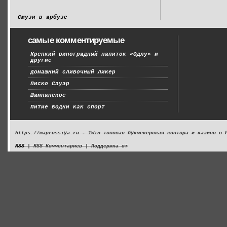
Смузи в арбузе
самые комментируемые
Крепкий виноградный напиток «Одлу» и
другие
Домашний сливочный ликер
Писко Сауэр
Шампанское
Питие водки как спорт
https://maprossiya.ru - 1Win топовая букмекерская контора и казино в 
RSS
| RSS Комментариев | Поддержка от