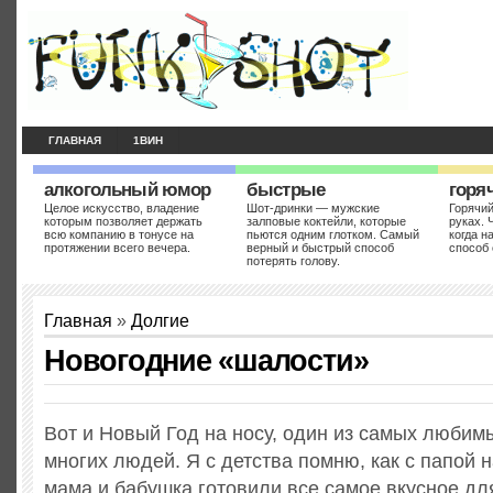
ГЛАВНАЯ
1ВИН
алкогольный юмор
быстрые
горя
Целое искусство, владение
Шот-дринки — мужские
Горячий
которым позволяет держать
залповые коктейли, которые
руках. 
всю компанию в тонусе на
пьются одним глотком. Самый
когда н
протяжении всего вечера.
верный и быстрый способ
способ 
потерять голову.
Главная
»
Долгие
Новогодние «шалости»
Вот и Новый Год на носу, один из самых любим
многих людей. Я с детства помню, как с папой н
мама и бабушка готовили все самое вкусное дл