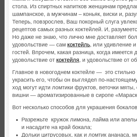
стола. Из спиртных напитков женщинам предла
шампанское, а мужчинам – коньяк, виски и, разу
Теперь, повзрослев, Ваш покорный слуга увлек
рецептов самых разных коктейлей. И, разумеетс
Но даже не знаю, что лично мне доставляет бо
удовольствие — сам
коктейль
, или удивление 
гостей. Впрочем, какая разница, когда имеется 
удовольствие от
коктейля
, и удовольствие от о
Главное в новогоднем коктейле — это стильно 
украсить его, чтобы он выглядел по-настоящем
ход могут идти ломтики фруктов, веточки мяты, 
вишни — ароматизированные в сиропе «Мараск
Вот несколько способов для украшения бокалов
Разрежьте кружок лимона, лайма или апель
и насадите на край бокала;
Дольки цитрусовых, как и ломтик ананаса, 