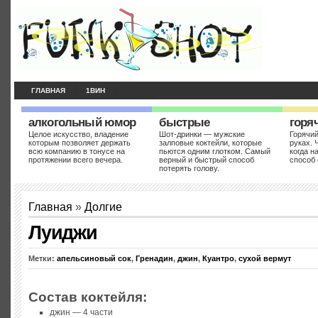
ГЛАВНАЯ
1ВИН
алкогольный юмор
быстрые
горя
Целое искусство, владение
Шот-дринки — мужские
Горячий
которым позволяет держать
залповые коктейли, которые
руках. 
всю компанию в тонусе на
пьются одним глотком. Самый
когда н
протяжении всего вечера.
верный и быстрый способ
способ 
потерять голову.
Главная
»
Долгие
Луиджи
Метки:
апельсиновый сок
,
Гренадин
,
джин
,
Куантро
,
сухой вермут
Состав коктейля:
джин — 4 части