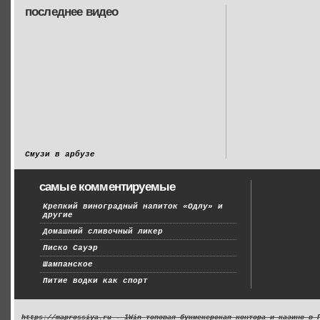
последнее видео
Смузи в арбузе
самые комментируемые
Крепкий виноградный напиток «Одлу» и
другие
Домашний сливочный ликер
Писко Сауэр
Шампанское
Питие водки как спорт
https://maprossiya.ru - 1Win топовая букмекерская контора и казино в 