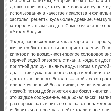
считается напитком, который негоже разбавлять 
должен признать, что существовали и существу
использования в качестве лекарства и финаль
застолья, рецепты куда более древние, чем куп
которое мы пьем сегодня. Самые известные ср
«Атолл Броус».
Тодди, превосходный и как лекарство от просту
жизни требует тщательного приготовления. В не
кипяток и по возможности зрелое солодовое ви
горячей водой разогреть стакан и, когда он дос
приятной для рук, вылить воду. Потом в пустой 
два — три куска пиленого сахара и добавляетс
достаточно винного бокала, — чтобы сахар рас
вливается винный бокал виски, все размешива
ложкой; потом добавляется еще бокал кипятка и
это жидкое сооружение, еще бокал виски. Напи
раз перемешать и пить не спеша, с наслаждени
избавиться от простуды, пейте тодди в постели