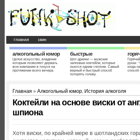
ГЛАВНАЯ
1ВИН
алкогольный юмор
быстрые
горя
Целое искусство, владение
Шот-дринки — мужские
Горячий
которым позволяет держать
залповые коктейли, которые
руках. 
всю компанию в тонусе на
пьются одним глотком. Самый
когда н
протяжении всего вечера.
верный и быстрый способ
способ 
потерять голову.
Главная
»
Алкогольный юмор
,
История алкоголя
Коктейли на основе виски от ан
шпиона
Хотя виски, по крайней мере в шотландских гор