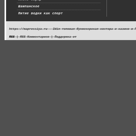
Шампанское
Питие водки как спорт
https://maprossiya.ru - 1Win топовая букмекерская контора и казино в 
RSS
| RSS Комментариев | Поддержка от