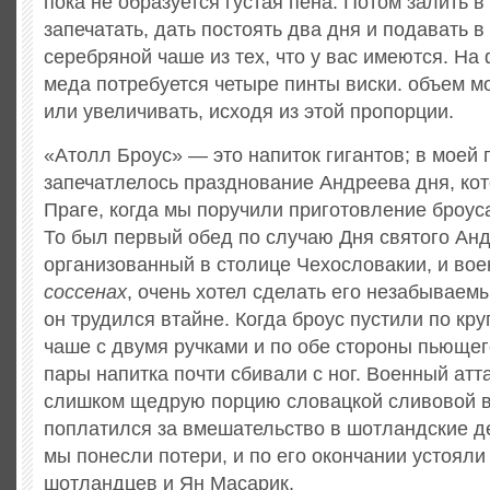
пока не образуется густая пена. Потом залить в
запечатать, дать постоять два дня и подавать 
серебряной чаше из тех, что у вас имеются. На
меда потребуется четыре пинты виски. объем 
или увеличивать, исходя из этой пропорции.
«Атолл Броус» — это напиток гигантов; в моей 
запечатлелось празднование Андреева дня, кот
Праге, когда мы поручили приготовление броус
То был первый обед по случаю Дня святого Анд
организованный в столице Чехословакии, и вое
соссенах
, очень хотел сделать его незабываем
он трудился втайне. Когда броус пустили по кру
чаше с двумя ручками и по обе стороны пьющег
пары напитка почти сбивали с ног. Военный атт
слишком щедрую порцию словацкой сливовой в
поплатился за вмешательство в шотландские д
мы понесли потери, и по его окончании устояли
шотландцев и Ян Масарик.