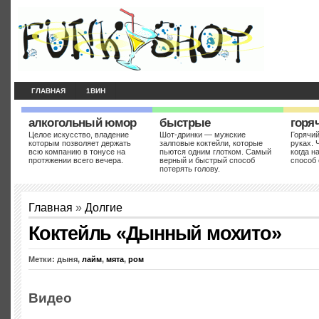
ГЛАВНАЯ
1ВИН
алкогольный юмор
быстрые
горя
Целое искусство, владение
Шот-дринки — мужские
Горячий
которым позволяет держать
залповые коктейли, которые
руках. 
всю компанию в тонусе на
пьются одним глотком. Самый
когда н
протяжении всего вечера.
верный и быстрый способ
способ 
потерять голову.
Главная
»
Долгие
Коктейль «Дынный мохито»
Метки: дыня,
лайм
,
мята
,
ром
Видео