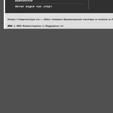
Шампанское
Питие водки как спорт
https://maprossiya.ru - 1Win топовая букмекерская контора и казино в 
RSS
| RSS Комментариев | Поддержка от