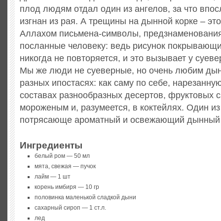
плод людям отдал один из ангелов, за что впо
изгнан из рая.
А трещины на дынной корке – эт
Аллахом письмена-символы, предзнаменования
посланные человеку: ведь рисунок покрывающ
никогда не повторяется, и это вызывает у суев
Мы же люди не суеверные, но очень любим дын
разных ипостасях: как саму по себе, нарезанную
составах разнообразных десертов, фруктовых с
мороженым и, разумеется, в коктейлях. Один и
потрясающе ароматный и освежающий дынный 
Ингредиенты
белый ром — 50 мл
мята, свежая — пучок
лайм — 1 шт
корень имбиря — 10 гр
половинка маленькой сладкой дыни
сахарный сироп — 1 ст.л.
лед