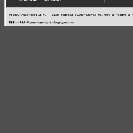
https://maprossiya.ru - 1Win топовая букмекерская контора и казино в 
RSS
| RSS Комментариев | Поддержка от