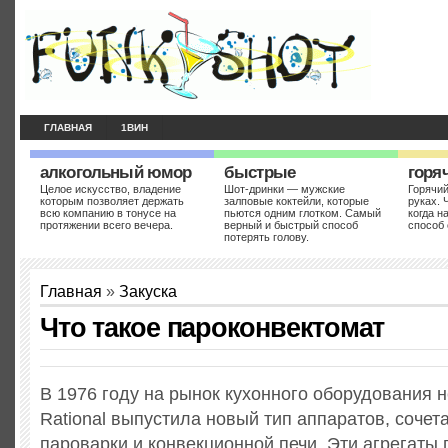
ГЛАВНАЯ
1ВИН
алкогольный юмор
быстрые
горя
Целое искусство, владение
Шот-дринки — мужские
Горячий
которым позволяет держать
залповые коктейли, которые
руках. 
всю компанию в тонусе на
пьются одним глотком. Самый
когда н
протяжении всего вечера.
верный и быстрый способ
способ 
потерять голову.
Главная
»
Закуска
Что такое пароконвектомат
В 1976 году на рынок кухонного оборудования 
Rational выпустила новый тип аппаратов, соче
пароварки и конвекционной печи. Эти агрегаты