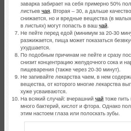
заварка забирает на себя примерно 50% по
листьев
чая
. Вторая – 30, а дальше качеств
снижается, но и вредные вещества (в малы
в листьях) могут попасть в ваш
чай
.
Не пейте перед едой (минимум за 20-30 мин
разжижается, пища может показаться безвк
ухудшается.
По подобным причинам не пейте и сразу пос
снизит концентрацию желудочного сока и н
пищеварения (также через 20-30 минут).
Не запивайте лекарства чаем, в нем содер
вещества, от которого многие лекарства вы
хуже усваиваются.
На всякий случай: вчерашний
чай
тоже пить 
много бактерий, кислот и фтора. Однако по
этим настоем глаза или полоскать зубы.