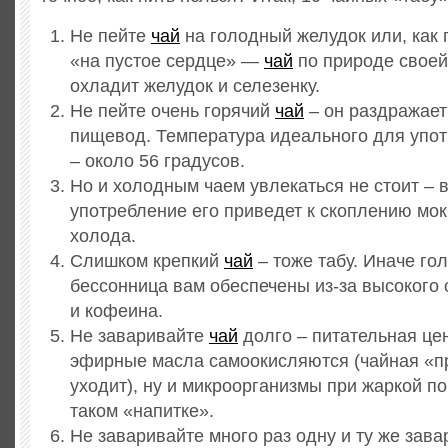
Не пейте
чай
на голодный желудок или, как г
«на пустое сердце» —
чай
по природе своей
охладит желудок и селезенку.
Не пейте очень горячий
чай
– он раздражает
пищевод. Температура идеального для упот
– около 56 градусов.
Но и холодным чаем увлекаться не стоит – 
употребление его приведет к скоплению мок
холода.
Слишком крепкий
чай
– тоже табу. Иначе го
бессонница вам обеспечены из-за высокого
и кофеина.
Не заваривайте
чай
долго – питательная це
эфирные масла самоокисляются (чайная «п
уходит), ну и микроорганизмы при жаркой по
таком «напитке».
Не заваривайте много раз одну и ту же зава