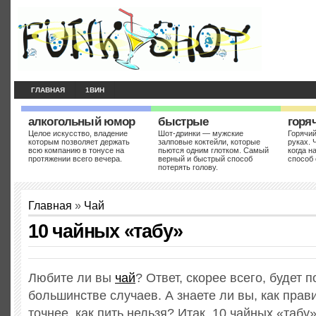
ГЛАВНАЯ
1ВИН
алкогольный юмор
быстрые
горя
Целое искусство, владение
Шот-дринки — мужские
Горячий
которым позволяет держать
залповые коктейли, которые
руках. 
всю компанию в тонусе на
пьются одним глотком. Самый
когда н
протяжении всего вечера.
верный и быстрый способ
способ 
потерять голову.
Главная
»
Чай
10 чайных «табу»
Любите ли вы
чай
? Ответ, скорее всего, будет
большинстве случаев. А знаете ли вы, как прав
точнее, как пить нельзя? Итак, 10 чайных «табу»