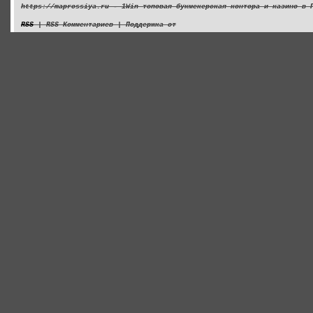
https://maprossiya.ru - 1Win топовая букмекерская контора и казино в 
RSS
| RSS Комментариев | Поддержка от