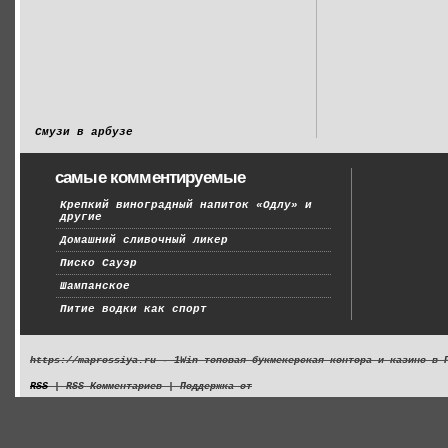
Смузи в арбузе
самые комментируемые
Крепкий виноградный напиток «Одлу» и
другие
Домашний сливочный ликер
Писко Сауэр
Шампанское
Питие водки как спорт
https://maprossiya.ru - 1Win топовая букмекерская контора и казино в 
RSS
| RSS Комментариев | Поддержка от