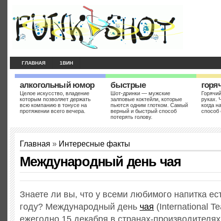
ГЛАВНАЯ
1ВИН
алкогольный юмор
быстрые
горя
Целое искусство, владение
Шот-дринки — мужские
Горячий
которым позволяет держать
залповые коктейли, которые
руках. 
всю компанию в тонусе на
пьются одним глотком. Самый
когда н
протяжении всего вечера.
верный и быстрый способ
способ 
потерять голову.
Главная
»
Интересные факты
Международный день чая
Знаете ли вы, что у всеми любимого напитка ес
году? Международный день
чая
(International T
ежегодно 15 декабря в странах-производителя