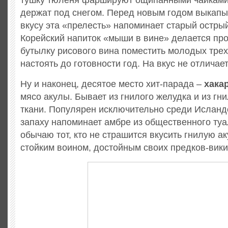
тушку тюленя фаршируют ощипанными чайками
держат под снегом. Перед новым годом выкапы
вкусу эта «прелесть» напоминает старый остры
Корейский напиток «мыши в вине» делается про
бутылку рисового вина поместить молодых тре
настоять до готовности год. На вкус не отличает
Ну и наконец, десятое место хит-парада –
хака
мясо акулы. Бывает из гнилого желудка и из г
ткани. Популярен исключительно среди Исландс
запаху напоминает амбре из общественного туа
обычаю тот, кто не страшится вкусить гнилую ак
стойким воином, достойным своих предков-вики