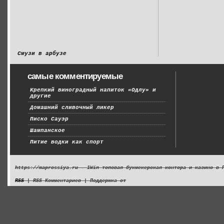
Смузи в арбузе
самые комментируемые
Крепкий виноградный напиток «Одлу» и
другие
Домашний сливочный ликер
Писко Сауэр
Шампанское
Питие водки как спорт
https://maprossiya.ru - 1Win топовая букмекерская контора и казино в 
RSS
| RSS Комментариев | Поддержка от