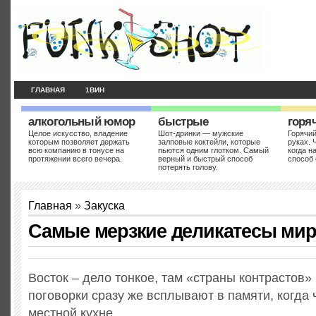
ГЛАВНАЯ
1ВИН
алкогольный юмор
быстрые
горя
Целое искусство, владение
Шот-дринки — мужские
Горячий
которым позволяет держать
залповые коктейли, которые
руках. 
всю компанию в тонусе на
пьются одним глотком. Самый
когда н
протяжении всего вечера.
верный и быстрый способ
способ 
потерять голову.
Главная
»
Закуска
Самые мерзкие деликатесы мир
Восток – дело тонкое, там «страны контрастов»
поговорки сразу же всплывают в памяти, когда 
местной кухне.