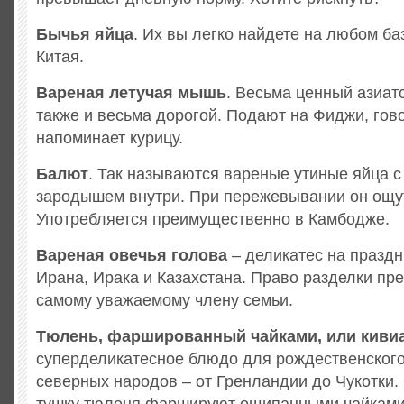
Бычья яйца
. Их вы легко найдете на любом б
Китая.
Вареная летучая мышь
. Весьма ценный азиат
также и весьма дорогой. Подают на Фиджи, говор
напоминает курицу.
Балют
. Так называются вареные утиные яйца 
зародышем внутри. При пережевывании он ощу
Употребляется преимущественно в Камбодже.
Вареная овечья голова
– деликатес на празд
Ирана, Ирака и Казахстана. Право разделки пр
самому уважаемому члену семьи.
Тюлень, фаршированный чайками, или киви
суперделикатесное блюдо для рождественского
северных народов – от Гренландии до Чукотки