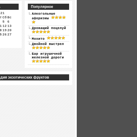
ь
Популярное
021
Алкогольные
т
Сб
Вс
афоризмы
5
6
1
12
13
Дрожащий поцелуй
8
19
20
5
26
27
Мохито
Двойной выстрел
Бар игрушечной
железной дороги
дия экзотических фруктов