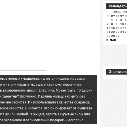
Календар
Июнь 2
Пн
Вт
Ср
Чт
П
1
2
3
4
7
8
9
10
1
14
15
16
17
1
21
22
23
24
2
28
29
30
« Мар
Энциклопе
современных украшений, является и одним из самых
о и не они первые украшали свои руки перстнями.
 захоронениях эпохи палеолита. Может быть, тогда они
 характер? Возможно. Издавна кольцу, как кругу без
ческие свойства. Их использовали в качестве оберегов.
ские свойства. Считается, что он оберегает от пьянства
ст душой камней. В общем, верить в скрытые силы или
чное украшение и великолепный подарок - бесспорно.