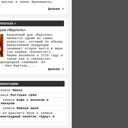
 желтые и синие бриллианты,
.
Дальше »
лкоголя »
дом «Мартель»
Коньячный дом «Мартель»
является одним из самых
известных, который по объему
выпускаемой продукции
занимает второе место в мире
(на первом «Хеннесси»).
Фирма возникла в 1715 году и
также как и «Хеннесси»
орпорацией семейной. Ее
 – Жан Мартель....
Дальше »
мментарии
записи
Минск
аписи
Ресторан LEGO
 записи
Кофе с молоком и
 ликером
 записи
Пивная миля
р из Красного Луча
к записи
виноградный напиток «Одлу» и