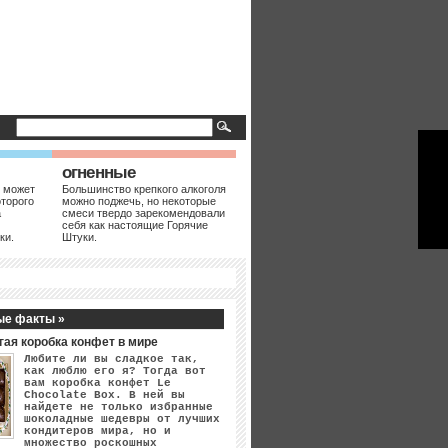
огненные
 может
Большинство крепкого алкоголя
оторого
можно поджечь, но некоторые
а
смеси твердо зарекомендовали
себя как настоящие Горячие
ки.
Штуки.
ые факты »
гая коробка конфет в мире
Любите ли вы сладкое так,
как люблю его я? Тогда вот
вам коробка конфет Le
Chocolate Box. В ней вы
найдете не только избранные
шоколадные шедевры от лучших
кондитеров мира, но и
множество роскошных