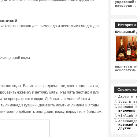
украшений:
изумруды..
ежевикой
История а
 четверти стакана для лимонада и нескольких ягодок для
Коньячный 
 очищенной воды
является к
основатель
стакан воды. Варить на среднем огне, часто помешивая,
Свежие ко
 Добавить ежевику и веточку мяты. Размять пестиком или
Джозз
к 
и не превратятся в пюре. Добавить лимонный сок и
Jozz
к з
ть лимонад в кувшин. Добавить ломтики лимона и ягоды
Винлинк
к
вишневым
ии можно добавить ром, джин, водку, вермут или бальзам.
Winlink
к
Александ
Крепкий 
другие