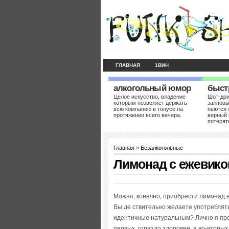
ГЛАВНАЯ
1ВИН
алкогольный юмор
быст
Целое искусство, владение
Шот-др
которым позволяет держать
залповы
всю компанию в тонусе на
пьются 
протяжении всего вечера.
верный 
потерят
Главная
»
Безалкогольные
Лимонад с ежевико
Можно, конечно, приобрести лимонад в
Вы де ствительно желаете употреблять
идентичные натуральным? Лично я пре
первых, гораздо здоровее, а во-вторы