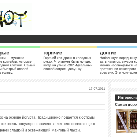
рые
горячие
долгие
инки — мужские
Горячий хот-дринк в холодных
Небольшую передышку
е коктейли, которые
руках. Что может быть лучше,
дать напиток, вкусом к
одним глотком. Самый
когда на улице -20? Идеальный
можно наслаждаться н
и быстрый способ
способ согреть девушку.
протяжении некоторого
ь голову.
времени. Это лонг-дрин
17.07.2011
Интересн
Самая доро
к на основе йогурта. Традиционно подается к острым
к же очень популярен в качестве летнего освежающего
 денек сладкий и освежающий Манговый ласси.