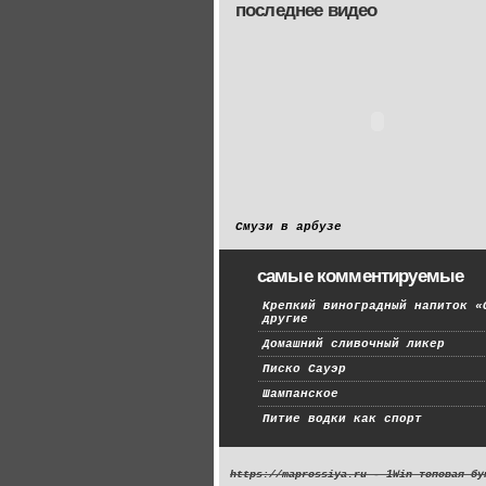
последнее видео
Смузи в арбузе
самые комментируемые
Крепкий виноградный напиток «
другие
Домашний сливочный ликер
Писко Сауэр
Шампанское
Питие водки как спорт
https://maprossiya.ru - 1Win топовая бу