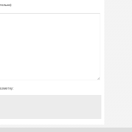
ательно)
азметку: