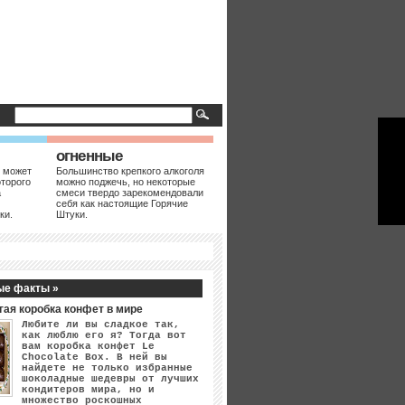
огненные
 может
Большинство крепкого алкоголя
оторого
можно поджечь, но некоторые
а
смеси твердо зарекомендовали
себя как настоящие Горячие
ки.
Штуки.
ые факты »
гая коробка конфет в мире
Любите ли вы сладкое так,
как люблю его я? Тогда вот
вам коробка конфет Le
Chocolate Box. В ней вы
найдете не только избранные
шоколадные шедевры от лучших
кондитеров мира, но и
множество роскошных