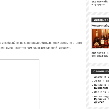
украшений:
изумруды..
История а
Коньячный 
 и взбивайте, пока не раздробиться лед и смесь не станет
сли смесь кажется вам слишком плотной. Украсить
является к
основатель
Свежие ко
Джозз
к 
Jozz
к з
Винлинк
к
вишневым
Winlink
к
Александ
Крепкий 
другие