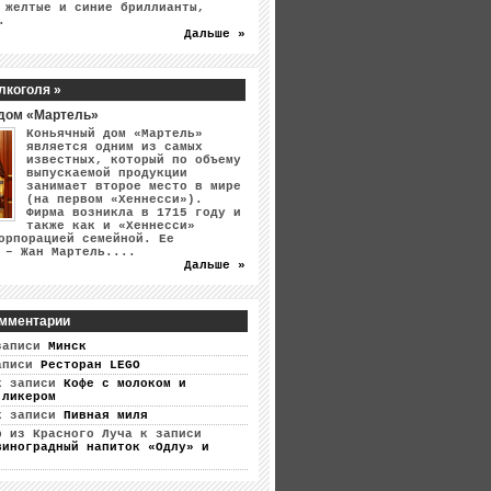
 желтые и синие бриллианты,
.
Дальше »
лкоголя »
дом «Мартель»
Коньячный дом «Мартель»
является одним из самых
известных, который по объему
выпускаемой продукции
занимает второе место в мире
(на первом «Хеннесси»).
Фирма возникла в 1715 году и
также как и «Хеннесси»
орпорацией семейной. Ее
 – Жан Мартель....
Дальше »
мментарии
записи
Минск
аписи
Ресторан LEGO
 записи
Кофе с молоком и
 ликером
 записи
Пивная миля
р из Красного Луча
к записи
виноградный напиток «Одлу» и