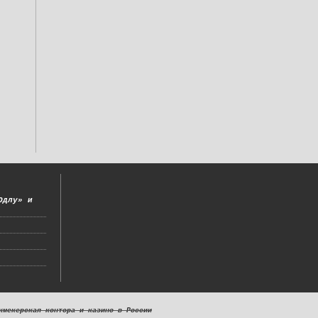
Одлу» и
кмекерская контора и казино в России