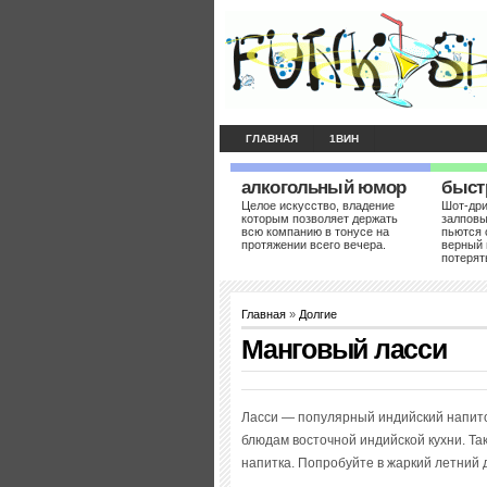
ГЛАВНАЯ
1ВИН
алкогольный юмор
быст
Целое искусство, владение
Шот-др
которым позволяет держать
залповы
всю компанию в тонусе на
пьются 
протяжении всего вечера.
верный 
потерят
Главная
»
Долгие
Манговый ласси
Ласси — популярный индийский напито
блюдам восточной индийской кухни. Та
напитка. Попробуйте в жаркий летний