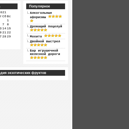
ь
Популярное
2021
Алкогольные
т
Сб
Вс
афоризмы
1
7
8
Дрожащий поцелуй
3
14
15
0
21
22
7
28
29
Мохито
Двойной выстрел
Бар игрушечной
железной дороги
дия экзотических фруктов