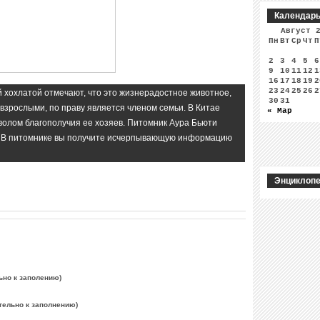
Календар
Август 
Пн
Вт
Ср
Чт
П
2
3
4
5
6
9
10
11
12
1
16
17
18
19
2
23
24
25
26
2
 хохлатой отмечают, что это жизнерадостное животное,
30
31
 взрослыми, по праву является членом семьи. В Китае
« Мар
мволом благополучия ее хозяев. Питомник Аура Бьюти
х. В питомнике вы получите исчерпывающую информацию
Энциклопе
ьно к заполению)
тельно к заполнению)