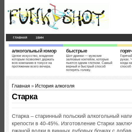
ГЛАВНАЯ
1ВИН
алкогольный юмор
быстрые
горя
Целое искусство, владение
Шот-дринки — мужские
Горячий
которым позволяет держать
залповые коктейли, которые
руках. 
всю компанию в тонусе на
пьются одним глотком. Самый
когда н
протяжении всего вечера.
верный и быстрый способ
способ 
потерять голову.
Главная
»
История алкоголя
Старка
Старка – старинный польский алкогольный нап
крепости в 40-45%. Изготовление Старки заклю
ржаной водки в винных дубовых бочках с доба