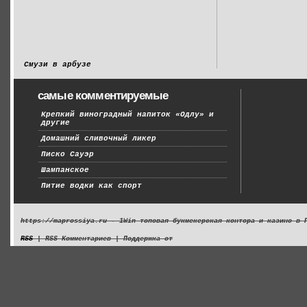
Смузи в арбузе
самые комментируемые
Крепкий виноградный напиток «Одлу» и
другие
Домашний сливочный ликер
Писко Сауэр
Шампанское
Питие водки как спорт
https://maprossiya.ru - 1Win топовая букмекерская контора и казино в 
RSS
| RSS Комментариев | Поддержка от