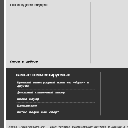
последнее видео
Смузи в арбузе
самые комментируемые
Крепкий виноградный напиток «Одлу» и
другие
Домашний сливочный ликер
Писко Сауэр
Шампанское
Питие водки как спорт
https://maprossiya.ru - 1Win топовая букмекерская контора и казино в 