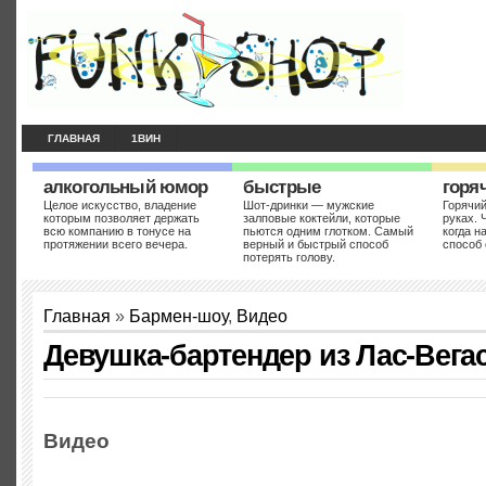
ГЛАВНАЯ
1ВИН
алкогольный юмор
быстрые
горя
Целое искусство, владение
Шот-дринки — мужские
Горячий
которым позволяет держать
залповые коктейли, которые
руках. 
всю компанию в тонусе на
пьются одним глотком. Самый
когда н
протяжении всего вечера.
верный и быстрый способ
способ 
потерять голову.
Главная
»
Бармен-шоу
,
Видео
Девушка-бартендер из Лас-Вега
Видео