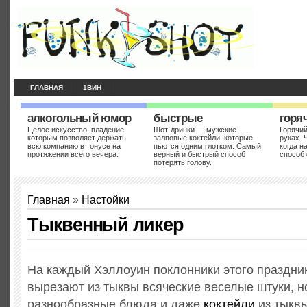
ГЛАВНАЯ
1ВИН
алкогольный юмор
быстрые
горя
Целое искусство, владение
Шот-дринки — мужские
Горячий
которым позволяет держать
залповые коктейли, которые
руках. 
всю компанию в тонусе на
пьются одним глотком. Самый
когда н
протяжении всего вечера.
верный и быстрый способ
способ 
потерять голову.
Главная
»
Настойки
Тыквенный ликер
На каждый Хэллоуин поклонники этого праздник
вырезают из тыквы всяческие веселые штуки, но
разнообразные блюда и даже
коктейли
из тыквы