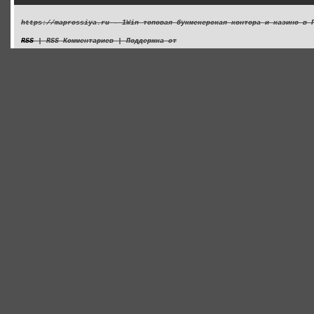
https://maprossiya.ru - 1Win топовая букмекерская контора и казино в 
RSS
| RSS Комментариев | Поддержка от