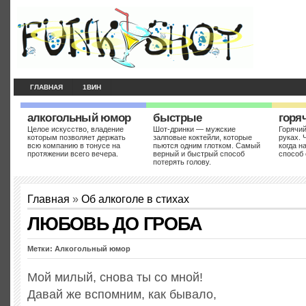
ГЛАВНАЯ
1ВИН
алкогольный юмор
быстрые
горя
Целое искусство, владение
Шот-дринки — мужские
Горячий
которым позволяет держать
залповые коктейли, которые
руках. 
всю компанию в тонусе на
пьются одним глотком. Самый
когда н
протяжении всего вечера.
верный и быстрый способ
способ 
потерять голову.
Главная
»
Об алкоголе в стихах
ЛЮБОВЬ ДО ГРОБА
Метки: Алкогольный юмор
Мой милый, снова ты со мной!
Давай же вспомним, как бывало,