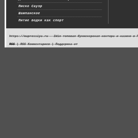
Писко Сауэр
Шампанское
Питие водки как спорт
https://maprossiya.ru - 1Win топовая букмекерская контора и казино в 
RSS
| RSS Комментариев | Поддержка от