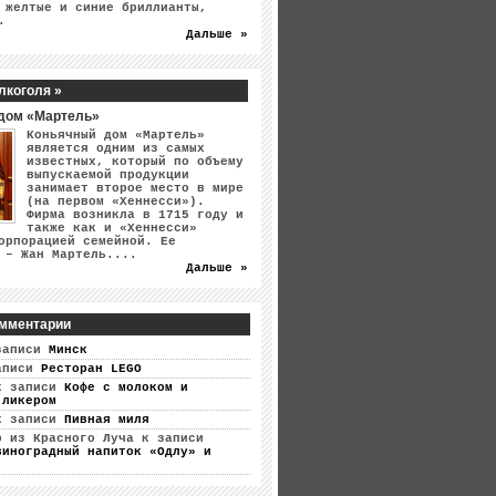
 желтые и синие бриллианты,
.
Дальше »
лкоголя »
дом «Мартель»
Коньячный дом «Мартель»
является одним из самых
известных, который по объему
выпускаемой продукции
занимает второе место в мире
(на первом «Хеннесси»).
Фирма возникла в 1715 году и
также как и «Хеннесси»
орпорацией семейной. Ее
 – Жан Мартель....
Дальше »
мментарии
записи
Минск
аписи
Ресторан LEGO
 записи
Кофе с молоком и
 ликером
 записи
Пивная миля
р из Красного Луча
к записи
виноградный напиток «Одлу» и