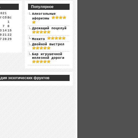
ь
Популярное
2021
Алкогольные
т
Сб
Вс
афоризмы
1
7
8
Дрожащий поцелуй
3
14
15
0
21
22
7
28
29
Мохито
Двойной выстрел
Бар игрушечной
железной дороги
дия экзотических фруктов