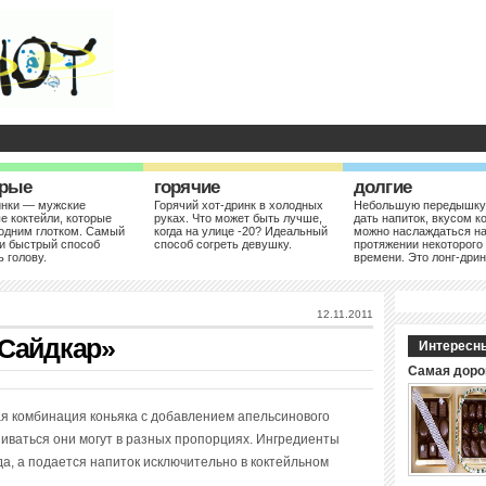
рые
горячие
долгие
инки — мужские
Горячий хот-дринк в холодных
Небольшую передышку
е коктейли, которые
руках. Что может быть лучше,
дать напиток, вкусом к
одним глотком. Самый
когда на улице -20? Идеальный
можно наслаждаться н
и быстрый способ
способ согреть девушку.
протяжении некоторого
ь голову.
времени. Это лонг-дрин
12.11.2011
«Сайдкар»
Интересн
Самая доро
я комбинация коньяка с добавлением апельсинового
шиваться они могут в разных пропорциях. Ингредиенты
а, а подается напиток исключительно в коктейльном