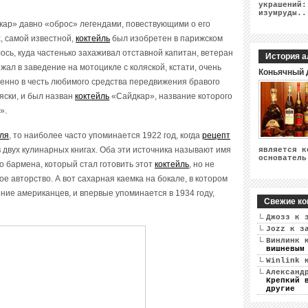
украшений:
изумруды..
кар» давно «оброс» легендами, повествующими о его
, самой известной,
коктейль
был изобретен в парижском
ось, куда частенько захаживал отставной капитан, ветеран
История а
ал в заведение на мотоцикле с коляской, кстати, очень
Коньячный 
енно в честь любимого средства передвижения бравого
яски, и был назван
коктейль
«Сайдкар», название которого
».
йля
, то наиболее часто упоминается 1922 год, когда
рецепт
двух кулинарных книгах. Оба эти источника называют имя
является к
основатель
о бармена, который стал готовить этот
коктейль
, но не
е авторство. А вот сахарная каемка на бокале, в котором
ение американцев, и впервые упоминается в 1934 году,
Свежие ко
Джозз
к 
Jozz
к з
Винлинк
к
вишневым
Winlink
к
Александ
Крепкий 
другие