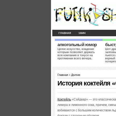
ГЛАВНАЯ
1ВИН
алкогольный юмор
быст
Целое искусство, владение
Шот-др
которым позволяет держать
залповы
всю компанию в тонусе на
пьются 
протяжении всего вечера.
верный 
потерят
Главная
»
Долгие
История коктейля 
Коктейль
«Сайдкар» — это классическа
ликера и лимонного сока, причем, сме
взбиваются с большим количеством льд
бокале с сахарным ободком.