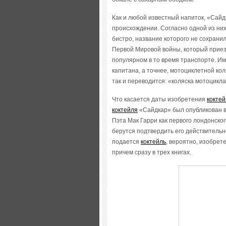
Как и любой известный напиток, «Сайд
происхождении. Согласно одной из них
бистро, название которого не сохранил
Первой Мировой войны, который приезж
популярном в то время транспорте. Им
капитана, а точнее, мотоциклетной кол
так и переводится: «коляска мотоцикла
Что касается даты изобретения
кокте
коктейля
«Сайдкар» был опубликован в 
Пэта Мак Гарри как первого лондонског
берутся подтвердить его действительно
подается
коктейль
, вероятно, изобрет
причем сразу в трех книгах.