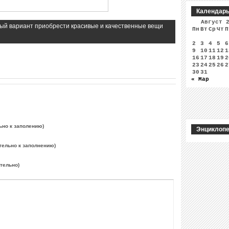
Календар
Август 
чный вариант приобрести красивые и качественные вещи
Пн
Вт
Ср
Чт
П
2
3
4
5
6
9
10
11
12
1
16
17
18
19
2
23
24
25
26
2
30
31
« Мар
ьно к заполению)
Энциклопе
тельно к заполнению)
ательно)