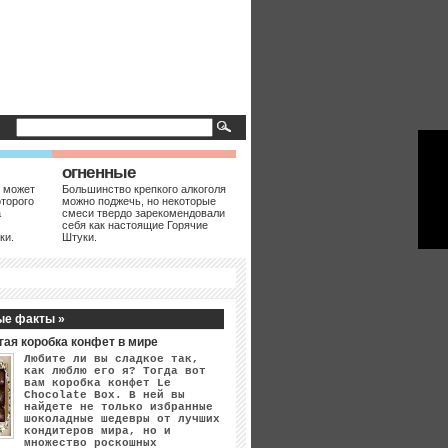
огненные
 может
Большинство крепкого алкоголя
оторого
можно поджечь, но некоторые
а
смеси твердо зарекомендовали
себя как настоящие Горячие
ки.
Штуки.
ые факты »
гая коробка конфет в мире
Любите ли вы сладкое так,
как люблю его я? Тогда вот
вам коробка конфет Le
Chocolate Box. В ней вы
найдете не только избранные
шоколадные шедевры от лучших
кондитеров мира, но и
множество роскошных