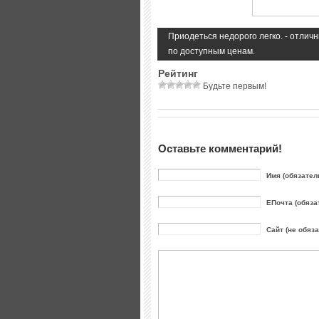
Приодеться недорого легко. - отли
по доступным ценам.
Рейтинг
Будьте первым!
Оставьте комментарий!
Имя (обязател
ЕПочта (обяза
Сайт (не обяз