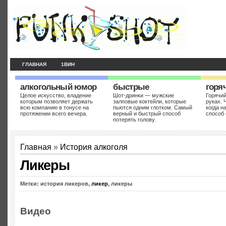
ГЛАВНАЯ
1ВИН
алкогольный юмор
быстрые
горя
Целое искусство, владение
Шот-дринки — мужские
Горячий
которым позволяет держать
залповые коктейли, которые
руках. 
всю компанию в тонусе на
пьются одним глотком. Самый
когда н
протяжении всего вечера.
верный и быстрый способ
способ 
потерять голову.
Главная
»
История алкоголя
Ликеры
Метки: история ликеров,
ликер
, ликеры
Видео