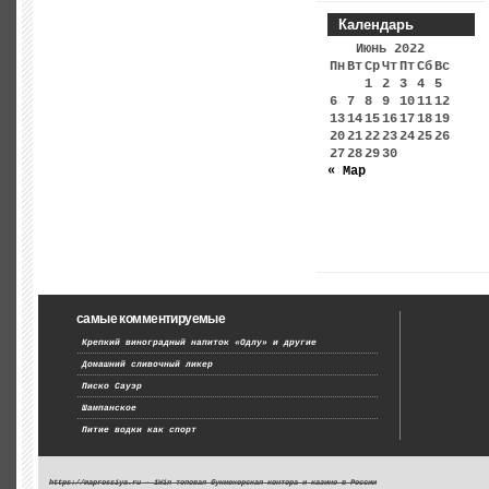
Календарь
Июнь 2022
Пн
Вт
Ср
Чт
Пт
Сб
Вс
1
2
3
4
5
6
7
8
9
10
11
12
13
14
15
16
17
18
19
20
21
22
23
24
25
26
27
28
29
30
« Мар
самые комментируемые
Крепкий виноградный напиток «Одлу» и другие
Домашний сливочный ликер
Писко Сауэр
Шампанское
Питие водки как спорт
https://maprossiya.ru - 1Win топовая букмекерская контора и казино в России