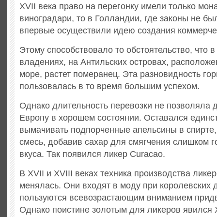
XVII века право на перегонку имели только мона
виноградари, то в Голландии, где законы не бы
впервые осуществили идею создания коммерчес
Этому способствовало то обстоятельство, что 
владениях, на Антильских островах, расположе
море, растет померанец. Эта разновидность го
пользовалась в то время большим успехом.
Однако длительность перевозки не позволяла 
Европу в хорошем состоянии. Оставался единс
вымачивать подпорченные апельсины в спирте,
смесь, добавив сахар для смягчения слишком го
вкуса. Так появился ликер Curacao.
В XVII и XVIII веках техника производства лике
менялась. Они входят в моду при королевских 
пользуются всевозрастающим вниманием придв
Однако поистине золотым для ликеров явился X