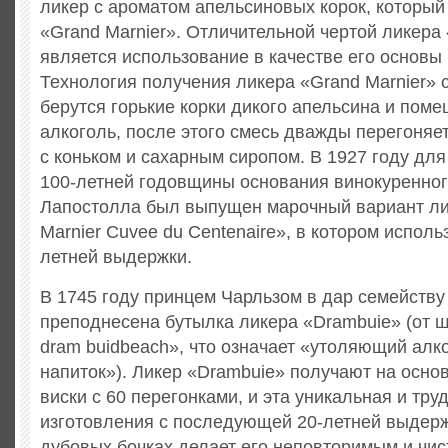
ликер с ароматом апельсиновых корок, который
«Grand Marnier». Отличительной чертой ликера
является использование в качестве его основы 
Технология получения ликера «Grand Marnier»
берутся горькие корки дикого апельсина и пом
алкоголь, после этого смесь дважды перегоняе
с коньком и сахарным сиропом. В 1927 году дл
100-летней годовщины основания винокуренног
Лапостолла был выпущен марочный вариант ли
Marnier Cuvеe du Centenaire», в котором исполь
летней выдержки.
В 1745 году принцем Чарльзом в дар семейств
преподнесена бутылка ликера «Drambuie» (от 
dram buidbeach», что означает «утоляющий алк
напиток»). Ликер «Drambuie» получают на осно
виски с 60 перегонками, и эта уникальная и тр
изготовления с последующей 20-летней выдер
дубовых бочках делает его неповторимым и чи