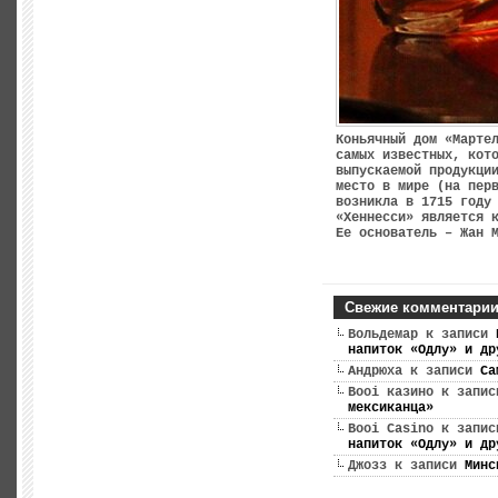
Коньячный дом «Марте
самых известных, кот
выпускаемой продукци
место в мире (на пер
возникла в 1715 году
«Хеннесси» является 
Ее основатель – Жан 
Свежие комментари
Вольдемар
к записи
напиток «Одлу» и др
Андрюха
к записи
Са
Booi казино
к запи
мексиканца»
Booi Casino
к запи
напиток «Одлу» и др
Джозз
к записи
Минс