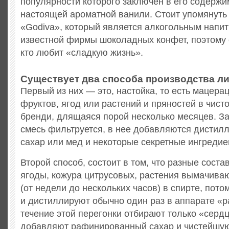
популярности которого заключен в его содерж
настоящей ароматной ванили. Стоит упомянуть 
«Godiva», который является алкогольным напит
известной фирмы шоколадных конфет, поэтому е
кто любит «сладкую жизнь».
Существует два способа производства ли
Первый из них — это, настойка, то есть мацера
фруктов, ягод или растений и пряностей в чист
бренди, длящаяся порой несколько месяцев. З
смесь фильтруется, в нее добавляются дистил
сахар или мед и некоторые секретные ингредие
Второй способ, состоит в том, что разные сост
ягоды, кожура цитрусовых, растения вымачива
(от недели до нескольких часов) в спирте, пот
и дистиллируют обычно один раз в аппарате «pate
течение этой перегонки отбирают только «сердц
добавляют рафинированный сахар и чистейшую