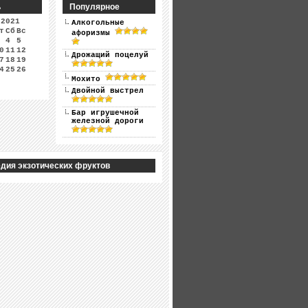
ь
Популярное
 2021
Алкогольные
т
Сб
Вс
афоризмы
4
5
0
11
12
Дрожащий поцелуй
7
18
19
4
25
26
Мохито
Двойной выстрел
Бар игрушечной
железной дороги
дия экзотических фруктов