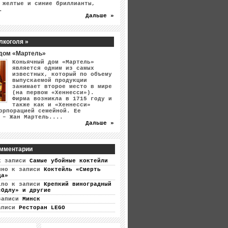
 желтые и синие бриллианты,
.
Дальше »
лкоголя »
дом «Мартель»
Коньячный дом «Мартель»
является одним из самых
известных, который по объему
выпускаемой продукции
занимает второе место в мире
(на первом «Хеннесси»).
Фирма возникла в 1715 году и
также как и «Хеннесси»
орпорацией семейной. Ее
 – Жан Мартель....
Дальше »
мментарии
 записи
Самые убойные коктейли
ино
к записи
Коктейль «Смерть
ца»
ino
к записи
Крепкий виноградный
«Одлу» и другие
записи
Минск
аписи
Ресторан LEGO