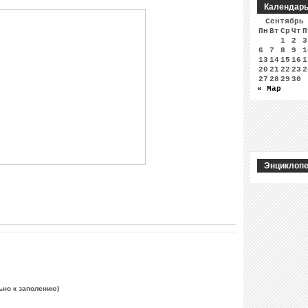
Календар
Сентябрь
Пн
Вт
Ср
Чт
П
1
2
3
6
7
8
9
1
13
14
15
16
1
20
21
22
23
2
27
28
29
30
« Мар
Энциклопе
ьно к заполению)