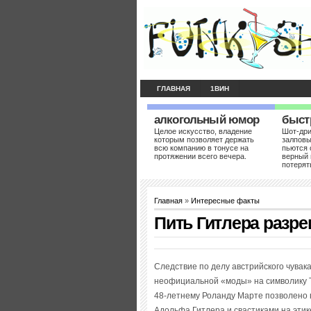
ГЛАВНАЯ
1ВИН
алкогольный юмор
быст
Целое искусство, владение
Шот-др
которым позволяет держать
залповы
всю компанию в тонусе на
пьются 
протяжении всего вечера.
верный 
потерят
Главная
»
Интересные факты
Пить Гитлера разр
Следствие по делу австрийского чувак
неофициальной «моды» на символику Т
48-летнему Роланду Марте позволено 
Адольфа Гитлера и свастиками на этике