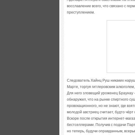
восславление всего, что связано с ге
преступлением.
Следователь Хайнц Руш никаких наруше
Марте, торгуя гитлеровским алкоголем,
Для него зловещий уроженец Браунау 
обнаружил, что на рынке спиртного су
провокационного, но не знают, где взя
молодой австриец считает, будто чёрт 
Вскоре после открытия интернет-мага
бестселлерами. Получив с подачи Парт
но теперь, будучи оправданным, всерь