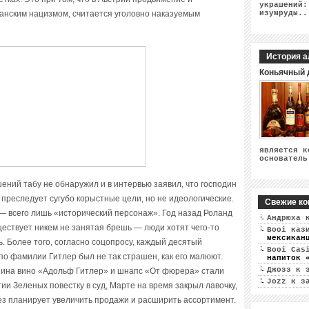
украшений:
рманским нацизмом, считается уголовно наказуемым
изумруды..
История а
Коньячный 
является к
основатель
ний табу не обнаружил и в интервью заявил, что господин
 преследует сугубо корыстные цели, но не идеологические.
Свежие ко
— всего лишь «исторический персонаж». Год назад Роланд
Андрюха
к
ществует никем не занятая брешь — люди хотят чего-то
Booi каз
мексикан
ть. Более того, согласно соцопросу, каждый десятый
Booi Cas
по фамилии Гитлер был не так страшен, как его малюют.
напиток 
Джозз
к 
зина вино «Адольф Гитлер» и шнапс «От фюрера» стали
Jozz
к з
ии Зеленых повестку в суд, Марте на время закрыл лавочку,
ез планирует увеличить продажи и расширить ассортимент.