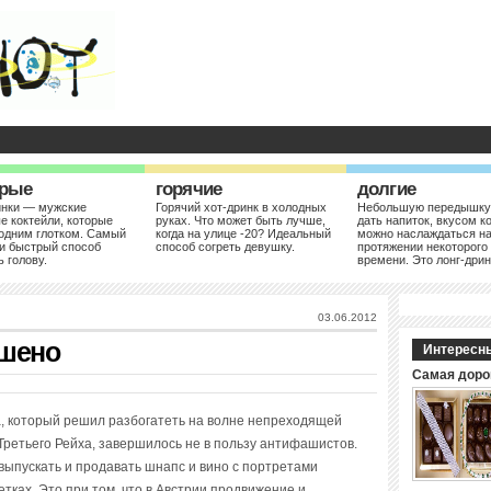
рые
горячие
долгие
инки — мужские
Горячий хот-дринк в холодных
Небольшую передышку
е коктейли, которые
руках. Что может быть лучше,
дать напиток, вкусом к
одним глотком. Самый
когда на улице -20? Идеальный
можно наслаждаться н
и быстрый способ
способ согреть девушку.
протяжении некоторого
ь голову.
времени. Это лонг-дрин
03.06.2012
ешено
Интересн
Самая доро
а, который решил разбогатеть на волне непреходящей
ретьего Рейха, завершилось не в пользу антифашистов.
выпускать и продавать шнапс и вино с портретами
тках. Это при том, что в Австрии продвижение и