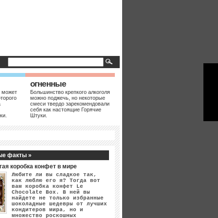
огненные
 может
Большинство крепкого алкоголя
оторого
можно поджечь, но некоторые
а
смеси твердо зарекомендовали
себя как настоящие Горячие
ки.
Штуки.
ые факты »
гая коробка конфет в мире
Любите ли вы сладкое так,
как люблю его я? Тогда вот
вам коробка конфет Le
Chocolate Box. В ней вы
найдете не только избранные
шоколадные шедевры от лучших
кондитеров мира, но и
множество роскошных