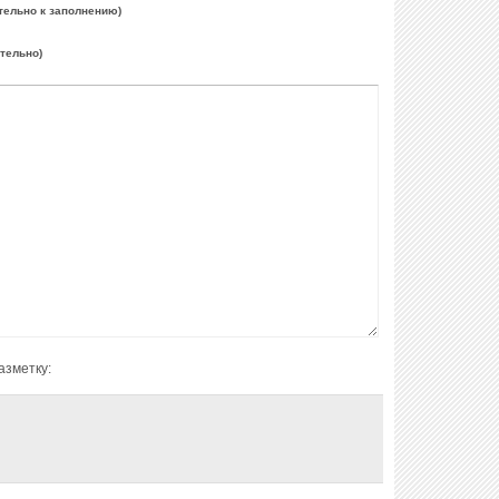
тельно к заполнению)
ательно)
азметку: