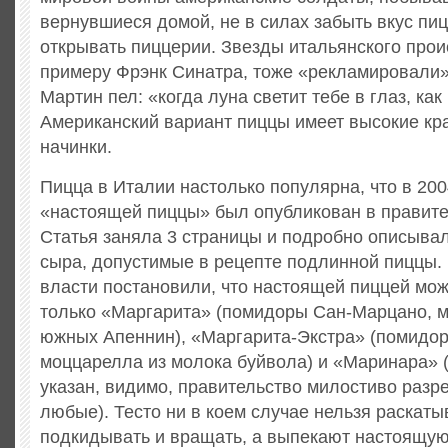
вернувшиеся домой, не в силах забыть вкус пи
открывать пиццерии. Звезды итальянского прои
примеру Фрэнк Синатра, тоже «рекламировали»
Мартин пел: «когда луна светит тебе в глаз, ка
Американский вариант пиццы имеет высокие кр
начинки.
Пицца в Италии настолько популярна, что в 200
«настоящей пиццы» был опубликован в правите
Статья заняла 3 страницы и подробно описыва
сыра, допустимые в рецепте подлинной пиццы.
власти постановили, что настоящей пиццей мож
только «Маргарита» (помидоры Сан-Марцано, 
южных Апеннин), «Маргарита-Экстра» (помидор
моццарелла из молока буйвола) и «Маринара» 
указан, видимо, правительство милостиво разр
любые). Тесто ни в коем случае нельзя раскаты
подкидывать и вращать, а выпекают настоящую