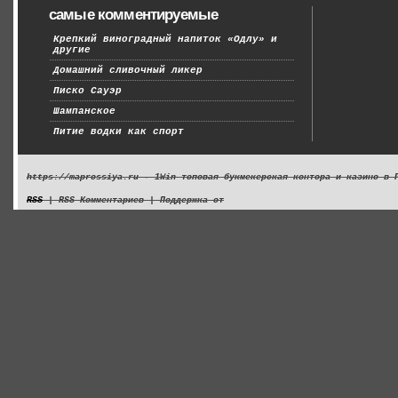
самые комментируемые
Крепкий виноградный напиток «Одлу» и
другие
Домашний сливочный ликер
Писко Сауэр
Шампанское
Питие водки как спорт
https://maprossiya.ru - 1Win топовая букмекерская контора и казино в 
RSS
| RSS Комментариев | Поддержка от