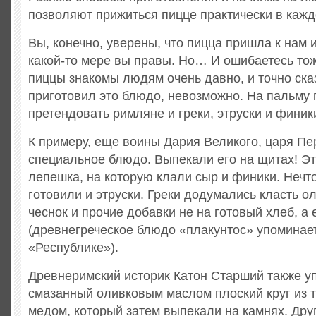
позволяют прижиться пицце практически в кажд
Вы, конечно, уверены, что пицца пришла к нам и
какой-то мере вы правы. Но… И ошибаетесь то
пиццы знакомы людям очень давно, и точно ска
приготовил это блюдо, невозможно. На пальму 
претендовать римляне и греки, этруски и фин
К примеру, еще воины Дария Великого, царя Пе
специальное блюдо. Выпекали его на щитах! Э
лепешка, на которую клали сыр и финики. Нечт
готовили и этруски. Греки додумались класть ол
чеснок и прочие добавки не на готовый хлеб, а
(древнегреческое блюдо «плакунтос» упоминае
«Республике»).
Древнеримский историк Катон Старший также у
смазанный оливковым маслом плоский круг из т
медом, который затем выпекали на камнях. Дру