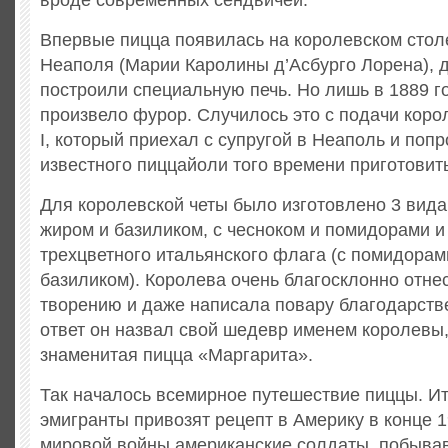
вроде современных сендвичей.
Впервые пицца появилась на королевском стол
Неаполя (Марии Каролины д’Асбурго Лорена), 
построили специальную печь. Но лишь в 1889 г
произвело фурор. Случилось это с подачи коро
I, который приехал с супругой в Неаполь и поп
известного пиццайоли того времени приготовит
Для королевской четы было изготовлено 3 вида
жиром и базиликом, с чесноком и помидорами и 
трехцветного итальянского флага (с помидорам
базиликом). Королева очень благосклонно отне
творению и даже написала повару благодарств
ответ он назвал свой шедевр именем королевы,
знаменитая пицца «Маргарита».
Так началось всемирное путешествие пиццы. И
эмигранты привозят рецепт в Америку в конце 1
мировой войны американские солдаты, побыва