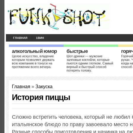
ГЛАВНАЯ
1ВИН
алкогольный юмор
быстрые
горя
Целое искусство, владение
Шот-дринки — мужские
Горячий
которым позволяет держать
залповые коктейли, которые
руках. 
всю компанию в тонусе на
пьются одним глотком. Самый
когда н
протяжении всего вечера.
верный и быстрый способ
способ 
потерять голову.
Главная
»
Закуска
История пиццы
Сложно встретить человека, который не любил 
итальянское блюдо по праву завоевало место н
Разные способы приготовления и начинка на лю