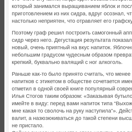
который занимался выращиванием яблок и по
приготовлением из них сидра, вдруг осознал, чт
настолько неприятен, что отравляет его графск
Поэтому граф решил построить самогонный апп
сидр через него. Дегустация результата показал
новый, очень приятный на вкус напиток. Яблочн
небольшим градусом чудесным образом превра
крепкий, буквально валящий с ног алкоголь.
Раньше как-то было принято считать, что менее
напитков с этикетом в обществе сочетается име
отметил в одной своей книге популярный совр
Илья Стогов таким образом: «Заказывая бутыло
имейте в виду: перед вами напиток типа “Выхож
мне какая то сволочь на руку наступила”». Дейс
валит, а назюзюкиваться до такой степени высш
не пристало.