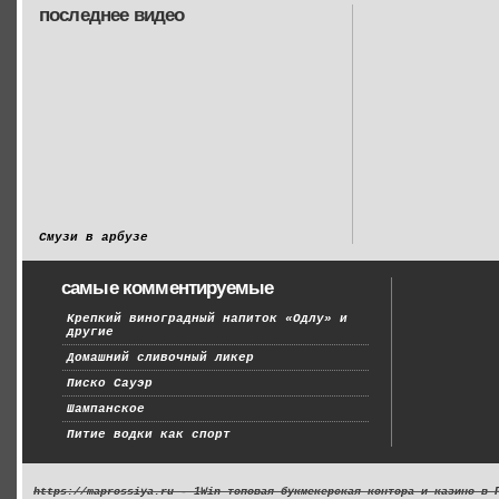
последнее видео
Смузи в арбузе
самые комментируемые
Крепкий виноградный напиток «Одлу» и
другие
Домашний сливочный ликер
Писко Сауэр
Шампанское
Питие водки как спорт
https://maprossiya.ru - 1Win топовая букмекерская контора и казино в 