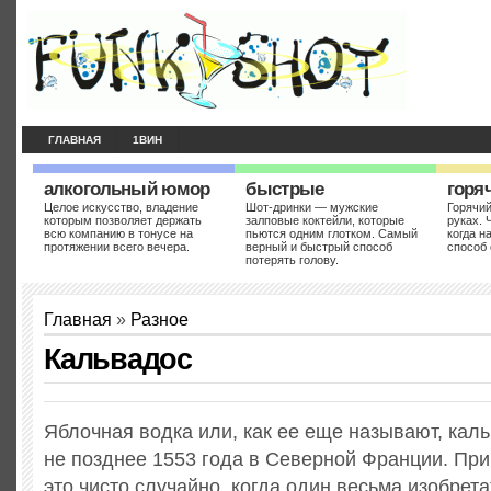
ГЛАВНАЯ
1ВИН
алкогольный юмор
быстрые
горя
Целое искусство, владение
Шот-дринки — мужские
Горячий
которым позволяет держать
залповые коктейли, которые
руках. 
всю компанию в тонусе на
пьются одним глотком. Самый
когда н
протяжении всего вечера.
верный и быстрый способ
способ 
потерять голову.
Главная
»
Разное
Кальвадос
Яблочная водка или, как ее еще называют, кал
не позднее 1553 года в Северной Франции. Пр
это чисто случайно, когда один весьма изобрет