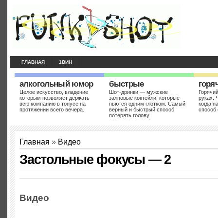
ГЛАВНАЯ
1ВИН
алкогольный юмор
быстрые
горя
Целое искусство, владение
Шот-дринки — мужские
Горячий
которым позволяет держать
залповые коктейли, которые
руках. 
всю компанию в тонусе на
пьются одним глотком. Самый
когда н
протяжении всего вечера.
верный и быстрый способ
способ 
потерять голову.
Главная
»
Видео
Застольные фокусы — 2
Видео