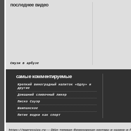
последнее видео
Смузи в арбузе
самые комментируемые
Крепкий виноградный напиток «Одлу» и
другие
Домашний сливочный ликер
Писко Сауэр
Шампанское
Питие водки как спорт
https://maprossiya.ru - 1Win топовая букмекерская контора и казино в 