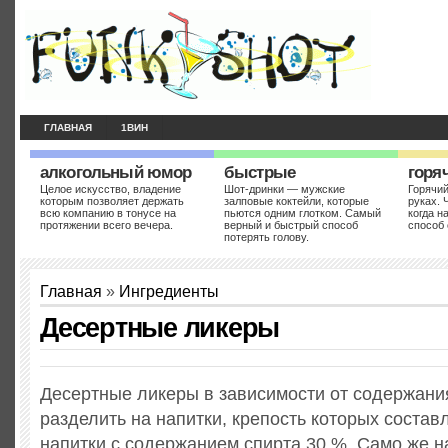
ГЛАВНАЯ
1ВИН
алкогольный юмор
быстрые
горя
Целое искусство, владение
Шот-дринки — мужские
Горячий
которым позволяет держать
залповые коктейли, которые
руках. 
всю компанию в тонусе на
пьются одним глотком. Самый
когда н
протяжении всего вечера.
верный и быстрый способ
способ 
потерять голову.
Главная
»
Ингредиенты
Десертные ликеры
Десертные ликеры в зависимости от содержани
разделить на напитки, крепость которых составл
напитки с содержанием спирта 30 %. Само же н