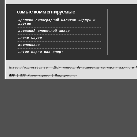
самые комментируемые
Крепкий виноградный напиток «Одлу» и
другие
Домашний сливочный ликер
Писко Сауэр
Шампанское
Питие водки как спорт
https://maprossiya.ru - 1Win топовая букмекерская контора и казино в 
RSS
| RSS Комментариев | Поддержка от