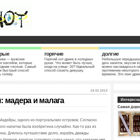
рые
горячие
долгие
инки — мужские
Горячий хот-дринк в холодных
Небольшую передышку
е коктейли, которые
руках. Что может быть лучше,
дать напиток, вкусом к
одним глотком. Самый
когда на улице -20? Идеальный
можно наслаждаться н
и быстрый способ
способ согреть девушку.
протяжении некоторого
ь голову.
времени. Это лонг-дрин
24.02.2013
: мадера и малага
Интересн
Самая доро
 Мадейры, одного из португальских островов. Согласно
ого напитка была изобретена случайно. Как-то раз из
на. Длилось путешествие долго, корабль дважды
 берегов, капитан торгового судна узнал, что заказчик уже