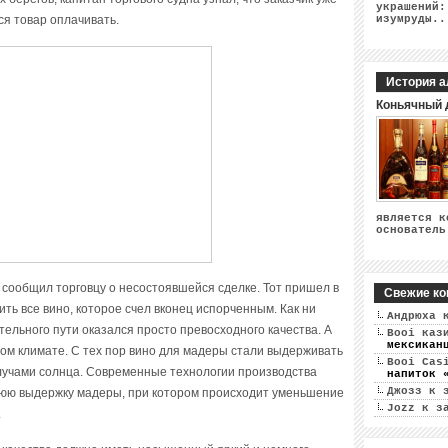
украшений:
ся товар оплачивать.
изумруды..
История а
Коньячный 
является к
основатель
сообщил торговцу о несостоявшейся сделке. Тот пришел в
Свежие ко
пить все вино, которое счел вконец испорченным. Как ни
Андрюха
к
тельного пути оказался просто превосходного качества. А
Booi каз
мексикан
лом климате. С тех пор вино для мадеры стали выдерживать
Booi Cas
лучами солнца. Современные технологии производства
напиток 
Джозз
к 
нюю выдержку мадеры, при котором происходит уменьшение
Jozz
к з
.