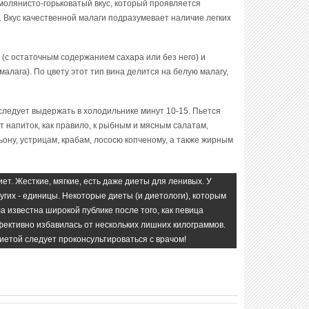
молянисто-горьковатый вкус, который проявляется
 Вкус качественной малаги подразумевает наличие легких
 (с остаточным содержанием сахара или без него) и
алага). По цвету этот тип вина делится на белую малагу,
 следует выдержать в холодильнике минут 10-15. Пьется
т напиток, как правило, к рыбным и мясным салатам,
ону, устрицам, крабам, лососю копченому, а также жирным
т. Жесткие, мягкие, есть даже диеты для ленивых. У
ругих - единицы. Некоторые диеты (и диетологи), которым
а известна широкой публике после того, как певица
ективно избавилась от нескольких лишних килограммов.
иетой следует проконсультироваться с врачом!