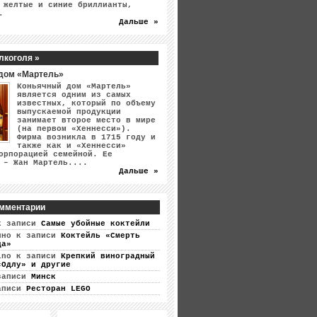
 желтые и синие бриллианты,
.
Дальше »
лкоголя »
дом «Мартель»
Коньячный дом «Мартель»
является одним из самых
известных, который по объему
выпускаемой продукции
занимает второе место в мире
(на первом «Хеннесси»).
Фирма возникла в 1715 году и
также как и «Хеннесси»
орпорацией семейной. Ее
 – Жан Мартель....
Дальше »
мментарии
 записи
Самые убойные коктейли
ино
к записи
Коктейль «Смерть
ца»
ino
к записи
Крепкий виноградный
«Одлу» и другие
записи
Минск
аписи
Ресторан LEGO