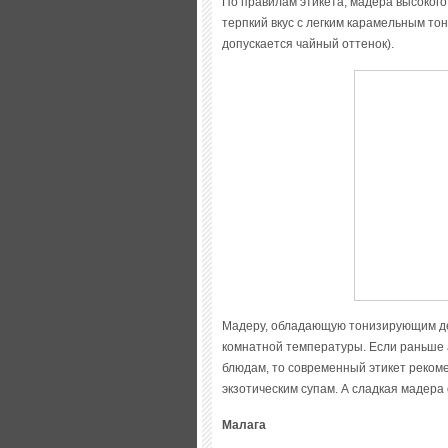
По правилам этикета, мадера высоког
терпкий вкус с легким карамельным тон
допускается чайный оттенок).
Мадеру, обладающую тонизирующим дей
комнатной температуры. Если раньше 
блюдам, то современный этикет реком
экзотическим супам. А сладкая мадера
Малага