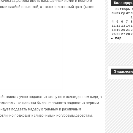
о качества должна иметь насыщенный яркий и немного
Календар
ом и слабой горчинкой, а также золотистый цвет (также
Октябрь 
Пн
Вт
Ср
Чт
П
1
4
5
6
7
8
11
12
13
14
1
18
19
20
21
2
25
26
27
28
2
« Мар
Энциклопе
ствием, лучше подавать к столу не в охлажденном виде, а
алкогольные напитки было не принято подавать к первым
ендует подавать мадеру к грибным и различным
 отлично подходит к сливочным и йогуровым десертам.