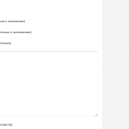
ьно к заполению)
тельно к заполнению)
ательно)
азметку: