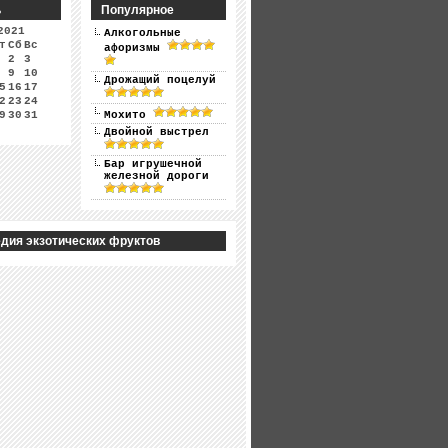
ь
Популярное
2021
Алкогольные
т
Сб
Вс
афоризмы
2
3
9
10
Дрожащий поцелуй
5
16
17
2
23
24
9
30
31
Мохито
Двойной выстрел
Бар игрушечной
железной дороги
дия экзотических фруктов