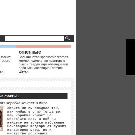
огненные
 может
Большинство крепкого алкоголя
оторого
можно поджечь, но некоторые
а
смеси твердо зарекомендовали
себя как настоящие Горячие
ки.
Штуки.
ые факты »
гая коробка конфет в мире
Любите ли вы сладкое так,
как люблю его я? Тогда вот
вам коробка конфет Le
Chocolate Box. В ней вы
найдете не только избранные
шоколадные шедевры от лучших
кондитеров мира, но и
множество роскошных