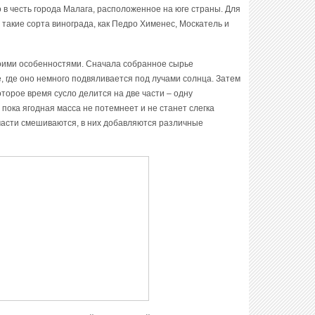
 в честь города Малага, расположенное на юге страны. Для
 такие сорта винограда, как Педро Хименес, Москатель и
оими особенностями. Сначала собранное сырье
 где оно немного подвяливается под лучами солнца. Затем
которое время сусло делится на две части – одну
, пока ягодная масса не потемнеет и не станет слегка
 части смешиваются, в них добавляются различные