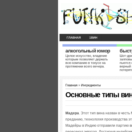
ГЛАВНАЯ
1ВИН
алкогольный юмор
быст
Целое искусство, владение
Шот-др
которым позволяет держать
залповы
всю компанию в тонусе на
пьются 
протяжении всего вечера.
верный 
потерят
Главная
»
Ингредиенты
Основные типы вин
Мадера
. Этот тип вина назван в честь
преданию, технология производства эт
Мадейры в Индию отправили партию ви
пересекал экватор. Достигнув индийских