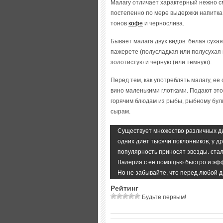
Малагу отличает характерный нежно с
постепенно по мере выдержки напитка.
тонов
кофе
и чернослива.
Бывает малага двух видов: белая сухая
пажерете (полусладкая или полусухая м
золотистую и черную (или темную).
Перед тем, как употреблять малагу, ее
вино маленькими глотками. Подают это
горячим блюдам из рыбы, рыбному буль
сырам.
Существует множество различных дие
одних диет тысячи поклонников, у д
популярность приносят звезды. стал
Валерия с ее помощью быстро и эфф
Но не забывайте, что перед любой д
Рейтинг
Будьте первым!