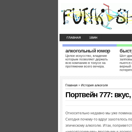
ГЛАВНАЯ
1ВИН
алкогольный юмор
быст
Целое искусство, владение
Шот-др
которым позволяет держать
залповы
всю компанию в тонусе на
пьются 
протяжении всего вечера.
верный 
потерят
Главная
»
История алкоголя
Портвейн 777: вкус
Относительно недавно мы уже помина
Сегодня почему-то вдруг захотелось п
эпическому алкоголю. Итак, поприветс
«неповторимыми» вкусовыми и аромати