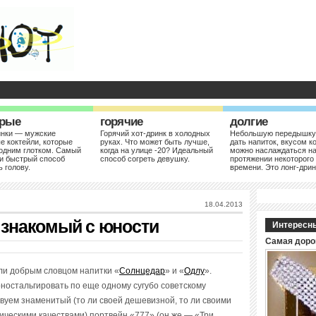
рые
горячие
долгие
инки — мужские
Горячий хот-дринк в холодных
Небольшую передышку
е коктейли, которые
руках. Что может быть лучше,
дать напиток, вкусом к
одним глотком. Самый
когда на улице -20? Идеальный
можно наслаждаться н
и быстрый способ
способ согреть девушку.
протяжении некоторого
ь голову.
времени. Это лонг-дрин
18.04.2013
, знакомый с юности
Интересн
Самая доро
ли добрым словцом напитки «
Солнцедар
» и «
Одлу
».
оностальгировать по еще одному сугубо советскому
твуем знаменитый (то ли своей дешевизной, то ли своими
ческими качествами) портвейн «777» (он же — «Три