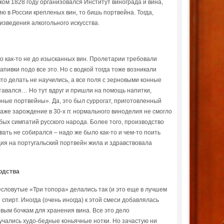
ком 1828 году организовался Институт винограда и вина,
ю в России крепленых вин, то бишь портвейна. Тогда,
изведения алкогольного искусства.
ло как-то не до изысканных вин. Пролетарии требовали
апивки подо все это. Но с водкой тогда тоже возникали
то делать не научились, а все поля с зерновыми конные
тавался… Но тут вдруг и пришли на помощь напитки,
ные портвейны». Да, это был суррогат, приготовленный
даже зарождение в 30-х гг. нормального виноделия не смогло
бых симпатий русского народа. Более того, производство
ать не собирался – надо же было как-то и чем-то поить
дия на португальский портвейн жила и здравствовала
одства
словутые «Три топора» делались так (и это еще в лучшем
 спирт. Иногда (очень иногда) к этой смеси добавлялась
овым бочкам для хранения вина. Все это дело
учались худо-бедные коньячные нотки. Но зачастую ни