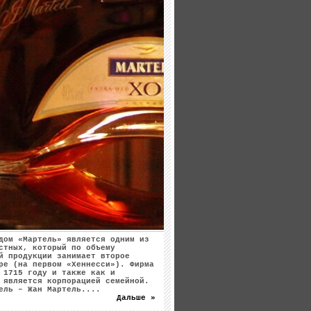
дом «Мартель» является одним из
стных, который по объему
й продукции занимает второе
ре (на первом «Хеннесси»). Фирма
 1715 году и также как и
 является корпорацией семейной.
ель – Жан Мартель....
Дальше »