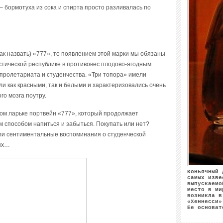
– бормотуха из сока и спирта просто разливалась по
так назвать) «777», то появлением этой марки мы обязаны
стической республике в противовес плодово-ягодным
пролетариата и студенчества. «Три топора» имели
ли как красными, так и белыми и характеризовались очень
го мозга поутру.
ном ларьке портвейн «777», который продолжает
 способом напиться и забыться. Покупать или нет?
или сентиментальные воспоминания о студенческой
ных…
Коньячный 
самых изве
выпускаемо
место в ми
возникла в
«Хеннесси»
Ее основат