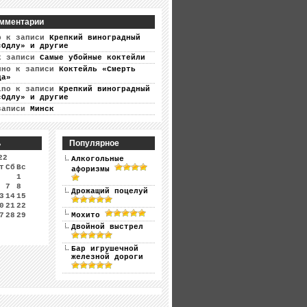
мментарии
р
к записи
Крепкий виноградный
«Одлу» и другие
 записи
Самые убойные коктейли
ино
к записи
Коктейль «Смерть
ца»
ino
к записи
Крепкий виноградный
«Одлу» и другие
записи
Минск
ь
Популярное
22
Алкогольные
т
Сб
Вс
афоризмы
1
7
8
Дрожащий поцелуй
3
14
15
0
21
22
7
28
29
Мохито
Двойной выстрел
Бар игрушечной
железной дороги