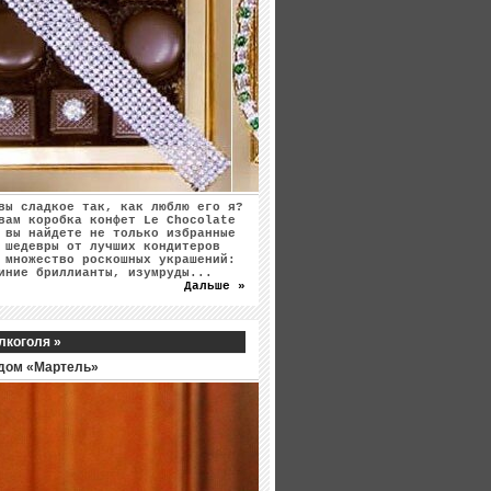
вы сладкое так, как люблю его я?
вам коробка конфет Le Chocolate
 вы найдете не только избранные
 шедевры от лучших кондитеров
 множество роскошных украшений:
иние бриллианты, изумруды...
Дальше »
лкоголя »
дом «Мартель»