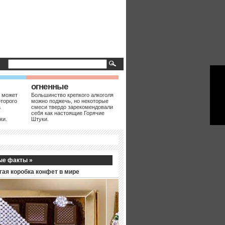
огненные
 может
Большинство крепкого алкоголя
оторого
можно поджечь, но некоторые
а
смеси твердо зарекомендовали
себя как настоящие Горячие
ки.
Штуки.
ые факты »
гая коробка конфет в мире