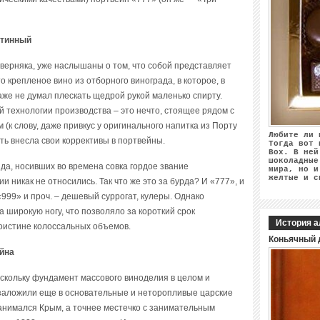
стинный
наверняка, уже наслышаны о том, что собой представляет
 крепленое вино из отборного винограда, в которое, в
аже не думал плескать щедрой рукой маленько спирту.
 технологии производства – это нечто, стоящее рядом с
(к слову, даже привкус у оригинального напитка из Порту
Любите ли 
ть внесла свои коррективы в портвейны.
Тогда вот 
Box. В ней
шоколадные
да, носивших во времена совка гордое звание
мира, но и
желтые и с
ии никак не относились. Так что же это за бурда? И «777», и
«999» и проч. – дешевый суррогат, кулеры. Однако
 широкую ногу, что позволяло за короткий срок
История а
оистине колоссальных объемов.
Коньячный 
ейна
оскольку фундамент массового виноделия в целом и
 заложили еще в основательные и неторопливые царские
анимался Крым, а точнее местечко с занимательным