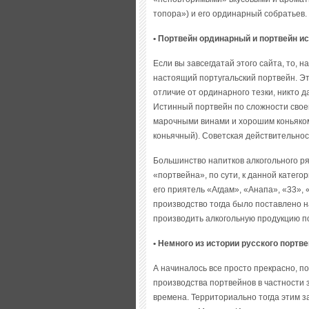
топора») и его ординарный собратьев.
• Портвейн ординарный и портвейн и
Если вы завсегдатай этого сайта, то, 
настоящий португальский портвейн. Это
отличие от ординарного тезки, никто д
Истинный портвейн по сложности своей
марочными винами и хорошим коньяком 
коньячный). Советская действительнос
Большинство напитков алкогольного ря
«портвейна», по сути, к данной категор
его приятель «Агдам», «Анапа», «33», 
производство тогда было поставлено на
производить алкогольную продукцию п
• Немного из истории русского портв
А начиналось все просто прекрасно, п
производства портвейнов в частности
времена. Территориально тогда этим з