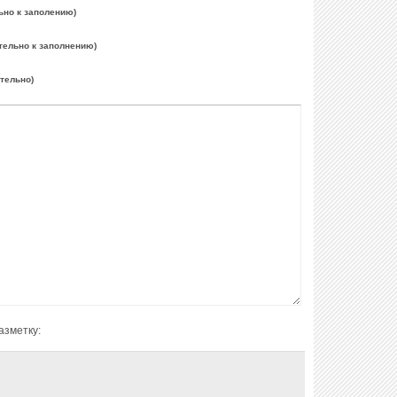
ьно к заполению)
тельно к заполнению)
ательно)
азметку: