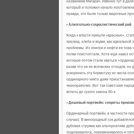
названием Магарач. Именно тут в дале
который и положил начало изготовлени
правда, это были только марочные про
• Алкогольно-социалистический рай
Когда к власти пришли «красные», ста
зрелищ, хлеба и водки, как идеальной з
проблемы. Из опилок и нефти ее пока ч
полки поистоптали. Хотя еще навоз ос
которые потом стали зваться «ординар
разве что не их всяческих отходов, но 
искоренить эту бормотуху из числа осо
ординарного никто даже приостанавлив
чернорабочих. Вот так советская паро
вплоть до сухого закона 80-х.
• Дешевый портвейн: секреты произв
Ординарный портвейн, в частности пре
случае). В виноградный сок добавлялся
дубовая стружка как альтернатива дуб
подогревалось, перемешивалось и пол