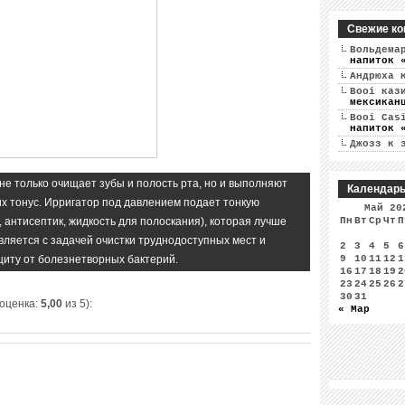
Свежие ко
Вольдема
напиток 
Андрюха
к
Booi каз
мексикан
Booi Cas
напиток 
Джозз
к 
не только очищает зубы и полость рта, но и выполняют
Календар
их тонус. Ирригатор под давлением подает тонкую
Май 20
 антисептик, жидкость для полоскания), которая лучше
Пн
Вт
Ср
Чт
П
вляется с задачей очистки труднодоступных мест и
2
3
4
5
6
иту от болезнетворных бактерий.
9
10
11
12
1
16
17
18
19
2
23
24
25
26
2
30
31
 оценка:
5,00
из 5):
« Мар