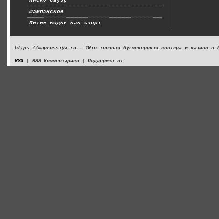
Писко Сауэр
Шампанское
Питие водки как спорт
https://maprossiya.ru - 1Win топовая букмекерская контора и казино в 
RSS
| RSS Комментариев | Поддержка от