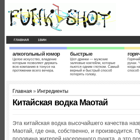
ГЛАВНАЯ
1ВИН
алкогольный юмор
быстрые
горя
Целое искусство, владение
Шот-дринки — мужские
Горячий
которым позволяет держать
залповые коктейли, которые
руках. 
всю компанию в тонусе на
пьются одним глотком. Самый
когда н
протяжении всего вечера.
верный и быстрый способ
способ 
потерять голову.
Главная
»
Ингредиенты
Китайская водка Маотай
Эта китайская водка высочайшего качества назв
Маотай, где она, собственно, и производится. 
половина жителей населенного пункта, а это по