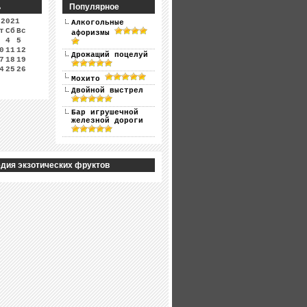
ь
Популярное
 2021
Алкогольные
т
Сб
Вс
афоризмы
4
5
0
11
12
Дрожащий поцелуй
7
18
19
4
25
26
Мохито
Двойной выстрел
Бар игрушечной
железной дороги
дия экзотических фруктов