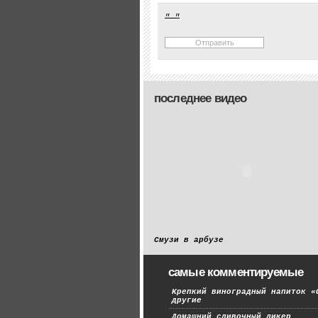
последнее видео
Смузи в арбузе
самые комментируемые
Крепкий виноградный напиток «
другие
Домашний сливочный ликер