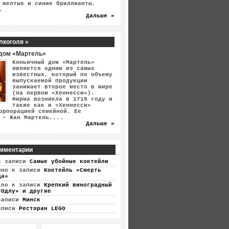
 желтые и синие бриллианты,
.
Дальше »
лкоголя »
дом «Мартель»
Коньячный дом «Мартель»
является одним из самых
известных, который по объему
выпускаемой продукции
занимает второе место в мире
(на первом «Хеннесси»).
Фирма возникла в 1715 году и
также как и «Хеннесси»
орпорацией семейной. Ее
 – Жан Мартель....
Дальше »
мментарии
 записи
Самые убойные коктейли
ино
к записи
Коктейль «Смерть
ца»
ino
к записи
Крепкий виноградный
«Одлу» и другие
записи
Минск
аписи
Ресторан LEGO