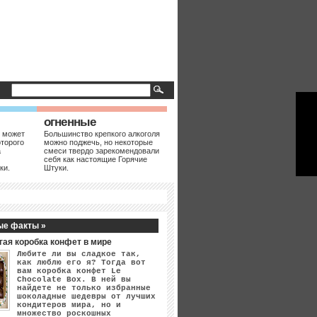
огненные
 может
Большинство крепкого алкоголя
оторого
можно поджечь, но некоторые
а
смеси твердо зарекомендовали
себя как настоящие Горячие
ки.
Штуки.
ые факты »
гая коробка конфет в мире
Любите ли вы сладкое так,
как люблю его я? Тогда вот
вам коробка конфет Le
Chocolate Box. В ней вы
найдете не только избранные
шоколадные шедевры от лучших
кондитеров мира, но и
множество роскошных