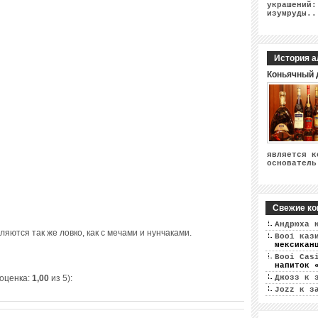
украшений:
изумруды..
История а
Коньячный 
является к
основатель
Свежие ко
Андрюха
к
яются так же ловко, как с мечами и нунчаками.
Booi каз
мексикан
Booi Cas
напиток 
Джозз
к 
 оценка:
1,00
из 5):
Jozz
к з