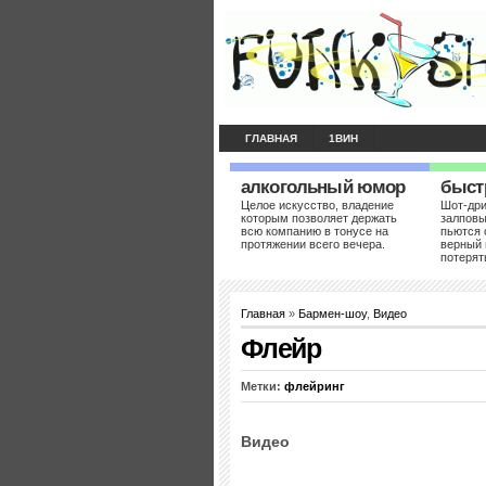
ГЛАВНАЯ
1ВИН
алкогольный юмор
быст
Целое искусство, владение
Шот-др
которым позволяет держать
залповы
всю компанию в тонусе на
пьются 
протяжении всего вечера.
верный 
потерят
Главная
»
Бармен-шоу
,
Видео
Флейр
Метки:
флейринг
Видео