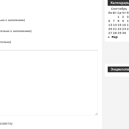
Календар
Сентябрь
Пн
Вт
Ср
Чт
П
1
2
3
ьно к заполению)
6
7
8
9
1
13
14
15
16
1
20
21
22
23
2
тельно к заполнению)
27
28
29
30
« Мар
ательно)
Энциклопе
азметку: