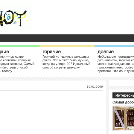
рые
горячие
долгие
инки — мужские
Горячий хот-дринк в холодных
Небольшую передышку
е коктейли, которые
руках. Что может быть лучше,
дать напиток, вкусом к
одним глотком. Самый
когда на улице -20? Идеальный
можно наслаждаться н
и быстрый способ
способ согреть девушку.
протяжении некоторого
ь голову.
времени. Это лонг-дрин
19.01.2009
Интересн
Самая доро