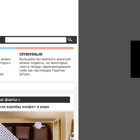
огненные
 может
Большинство крепкого алкоголя
оторого
можно поджечь, но некоторые
а
смеси твердо зарекомендовали
себя как настоящие Горячие
ки.
Штуки.
ые факты »
гая коробка конфет в мире