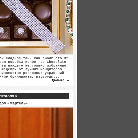
вы сладкое так, как люблю его я?
вам коробка конфет Le Chocolate
 вы найдете не только избранные
 шедевры от лучших кондитеров
 множество роскошных украшений:
иние бриллианты, изумруды...
Дальше »
лкоголя »
дом «Мартель»