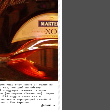
дом «Мартель» является одним из
стных, который по объему
й продукции занимает второе
ре (на первом «Хеннесси»). Фирма
 1715 году и также как и
 является корпорацией семейной.
ель – Жан Мартель....
Дальше »