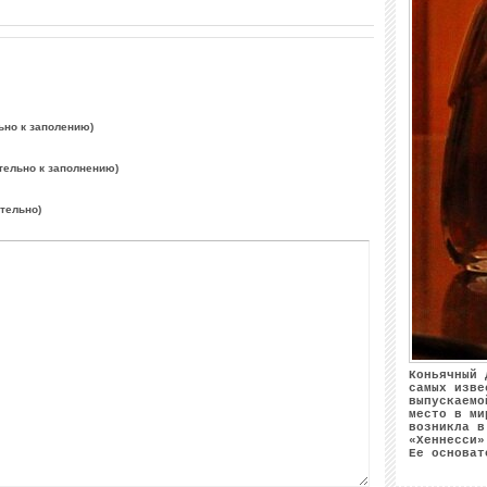
ьно к заполению)
тельно к заполнению)
ательно)
Коньячный 
самых изве
выпускаемо
место в ми
возникла в
«Хеннесси»
Ее основат