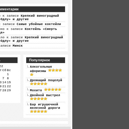
мментарии
р
к записи
Крепкий виноградный
«Одлу» и другие
 записи
Самые убойные коктейли
ино
к записи
Коктейль «Смерть
ца»
ino
к записи
Крепкий виноградный
«Одлу» и другие
записи
Минск
ь
Популярное
22
Алкогольные
т
Сб
Вс
афоризмы
1
7
8
Дрожащий поцелуй
3
14
15
0
21
22
7
28
29
Мохито
Двойной выстрел
Бар игрушечной
железной дороги