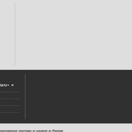
Одлу» и
кмекерская контора и казино в России