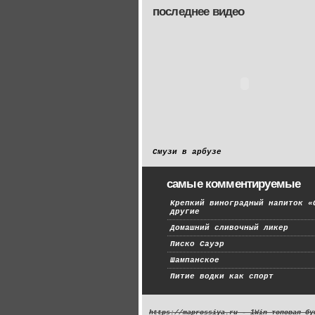
последнее видео
Смузи в арбузе
самые комментируемые
Крепкий виноградный напиток «
другие
Домашний сливочный ликер
Писко Сауэр
Шампанское
Питие водки как спорт
https://maprossiya.ru - 1Win топовая бу