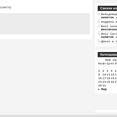
азметку:
Свежие ко
Вольдема
напиток 
Андрюха
к
Booi каз
мексикан
Booi Cas
напиток 
Джозз
к 
Календар
Май 20
Пн
Вт
Ср
Чт
П
2
3
4
5
6
9
10
11
12
1
16
17
18
19
2
23
24
25
26
2
30
31
« Мар