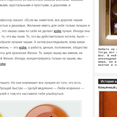
ыми, хрустальными и простыми, и дорогими, и
офессор сказал: «Если вы заметили, все дорогие чашки
остые и дешевые. Желание иметь для себя только лучшее и
, что чашка сама по себе не делает
кофе
лучше. Иногда она
 то, что мы пьем. То, что вы действительно хотели, было —
выбрали лучшие чашки. А затем разглядывали, кому какая
 жизнь — это
кофе
, а работа, деньги, положение, общество
Любите ли 
Тогда вот 
нты для хранения Жизни. То, какую чашку мы имеем, не
Box. В ней
й Жизни. Иногда, концентрируясь только на чашке, мы
шоколадные
мира, но и
кофе
.
желтые и с
История а
чшего. Но они извлекают все лучшее из того, что есть.
Коньячный 
 Прощай быстро — Целуй медленно — Люби искренно —
алей о том,что заставило тебя улыбнуться.