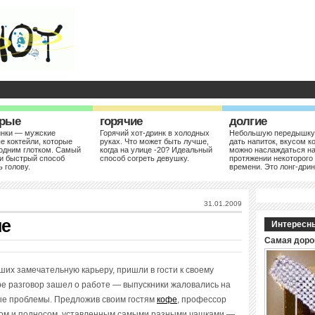
рые
горячие
долгие
инки — мужские
Горячий хот-дринк в холодных
Небольшую передышку
е коктейли, которые
руках. Что может быть лучше,
дать напиток, вкусом к
одним глотком. Самый
когда на улице -20? Идеальный
можно наслаждаться н
и быстрый способ
способ согреть девушку.
протяжении некоторого
ь голову.
времени. Это лонг-дрин
31.01.2009
ие
Интересн
Самая доро
ших замечательную карьеру, пришли в гости к своему
ре разговор зашел о работе — выпускники жаловались на
ые проблемы. Предложив своим гостям
кофе
, профессор
ком и подносом, уставленным самыми разными чашками —