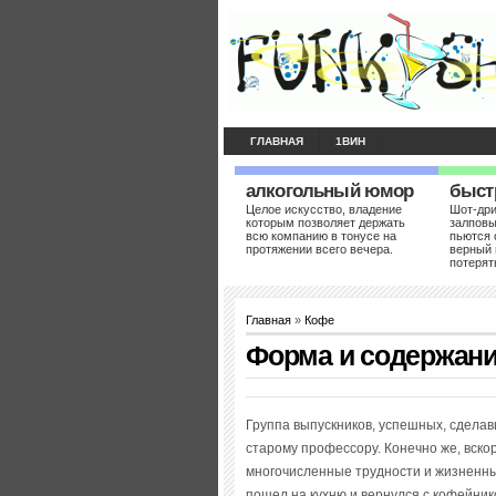
ГЛАВНАЯ
1ВИН
алкогольный юмор
быст
Целое искусство, владение
Шот-др
которым позволяет держать
залповы
всю компанию в тонусе на
пьются 
протяжении всего вечера.
верный 
потерят
Главная
»
Кофе
Форма и содержан
Группа выпускников, успешных, сделав
старому профессору. Конечно же, вско
многочисленные трудности и жизненн
пошел на кухню и вернулся с кофейни