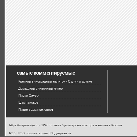
самые комментируемые
Крепкий виноградный напиток «Одлу» и другие
Домашний сливочный ликер
Писко Сауэр
Шампанское
Питие водки как спорт
https://maprossiya.ru - 1Win топовая букмекерская контора и казино в России
RSS
| RSS Комментариев | Поддержка от