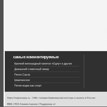
самые комментируемые
Крепкий виноградный напиток «Одлу» и другие
Домашний сливочный ликер
Писко Сауэр
Шампанское
Питие водки как спорт
https://maprossiya.ru - 1Win топовая букмекерская контора и казино в России
RSS
| RSS Комментариев | Поддержка от