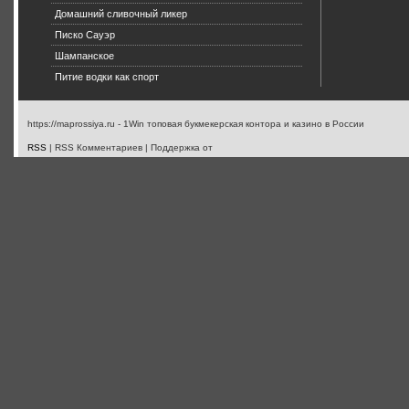
Домашний сливочный ликер
Писко Сауэр
Шампанское
Питие водки как спорт
https://maprossiya.ru - 1Win топовая букмекерская контора и казино в России
RSS
| RSS Комментариев | Поддержка от