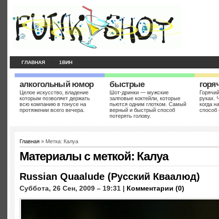
ГЛАВНАЯ
1ВИН
алкогольный юмор
быстрые
горя
Целое искусство, владение
Шот-дринки — мужские
Горячий
которым позволяет держать
залповые коктейли, которые
руках. 
всю компанию в тонусе на
пьются одним глотком. Самый
когда н
протяжении всего вечера.
верный и быстрый способ
способ 
потерять голову.
Главная
» Метка: Калуа
Материалы с меткой:
Калуа
Russian Quaalude (Русский Кваалюд)
Суббота, 26 Сен, 2009 – 19:31 |
Комментарии (0)