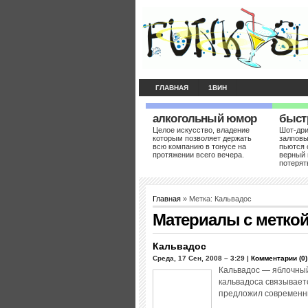
ГЛАВНАЯ
1ВИН
алкогольный юмор
быст
Целое искусство, владение
Шот-др
которым позволяет держать
залповы
всю компанию в тонусе на
пьются 
протяжении всего вечера.
верный 
потерят
Главная
» Метка: Кальвадос
Материалы с метко
Кальвадос
Среда, 17 Сен, 2008 – 3:29 |
Комментарии (0)
Кальвадос — яблочный
кальвадоса связываетс
предложил современны