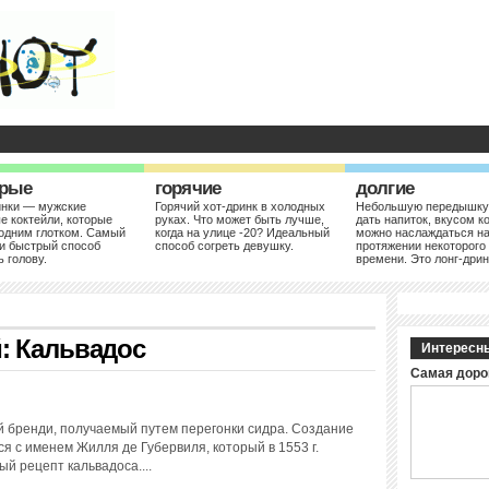
рые
горячие
долгие
инки — мужские
Горячий хот-дринк в холодных
Небольшую передышку
е коктейли, которые
руках. Что может быть лучше,
дать напиток, вкусом к
одним глотком. Самый
когда на улице -20? Идеальный
можно наслаждаться н
и быстрый способ
способ согреть девушку.
протяжении некоторого
ь голову.
времени. Это лонг-дрин
й:
Кальвадос
Интересн
Самая доро
 бренди, получаемый путем перегонки сидра. Создание
я с именем Жилля де Губервиля, который в 1553 г.
й рецепт кальвадоса....