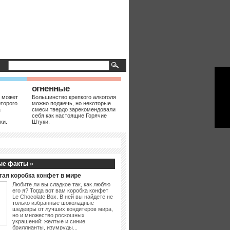
огненные
 может
Большинство крепкого алкоголя
оторого
можно поджечь, но некоторые
а
смеси твердо зарекомендовали
себя как настоящие Горячие
ки.
Штуки.
ые факты »
гая коробка конфет в мире
Любите ли вы сладкое так, как люблю
его я? Тогда вот вам коробка конфет
Le Chocolate Box. В ней вы найдете не
только избранные шоколадные
шедевры от лучших кондитеров мира,
но и множество роскошных
украшений: желтые и синие
бриллианты, изумруды...