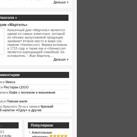
Дальше »
лкоголя »
дом «Мартель»
Коньячный дом «Мартель» является
одним из самых известных, который
по объему выпускаемой продукции
занимает второе место в мире (на
первом «Хеннесси»). Фирма возникла
в 1715 году и также как и «Хеннесси»
является корпорацией семейной. Ее
основатель – Жан Мартель....
Дальше »
мментарии
иси
Минск
си
Ресторан LEGO
аписи
Кофе с молоком и вишневым
писи
Пивная миля
из Красного Луча
к записи
Крепкий
й напиток «Одлу» и другие
ь
Популярное
021
Алкогольные
т
Сб
Вс
афоризмы