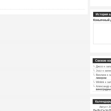
История а
Коньячный 
Свежие ко
Джозз
к зап
Jozz
к запи
Винлинк
к з
ликером
Winlink
к за
Александр 
виноградны
Календар
Август 2
Пн
Вт
Ср
Чт
П