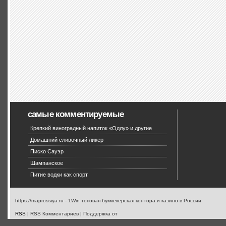
самые комментируемые
Крепкий виноградный напиток «Одлу» и другие
Домашний сливочный ликер
Писко Сауэр
Шампанское
Питие водки как спорт
https://maprossiya.ru - 1Win топовая букмекерская контора и казино в России
RSS
| RSS Комментариев | Поддержка от