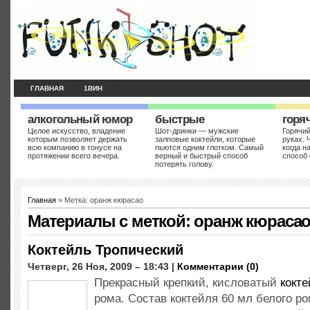
ГЛАВНАЯ
1ВИН
алкогольный юмор
быстрые
горя
Целое искусство, владение
Шот-дринки — мужские
Горячий
которым позволяет держать
залповые коктейли, которые
руках. 
всю компанию в тонусе на
пьются одним глотком. Самый
когда н
протяжении всего вечера.
верный и быстрый способ
способ 
потерять голову.
Главная
» Метка: оранж кюрасао
Материалы с меткой:
оранж кюраса
Коктейль Тропический
Четверг, 26 Ноя, 2009 – 18:43 |
Комментарии (0)
Прекрасный крепкий, кисловатый
кокт
рома. Состав коктейля 60 мл белого р