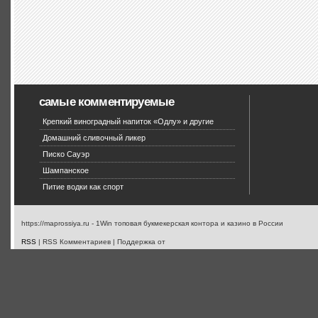
самые комментируемые
Крепкий виноградный напиток «Одлу» и другие
Домашний сливочный ликер
Писко Сауэр
Шампанское
Питие водки как спорт
https://maprossiya.ru - 1Win топовая букмекерская контора и казино в России
RSS
| RSS Комментариев | Поддержка от