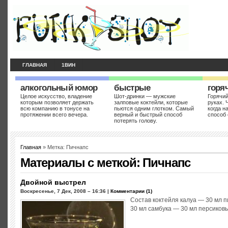
ГЛАВНАЯ
1ВИН
алкогольный юмор
быстрые
горя
Целое искусство, владение
Шот-дринки — мужские
Горячий
которым позволяет держать
залповые коктейли, которые
руках. 
всю компанию в тонусе на
пьются одним глотком. Самый
когда н
протяжении всего вечера.
верный и быстрый способ
способ 
потерять голову.
Главная
» Метка: Пичнапс
Материалы с меткой:
Пичнапс
Двойной выстрел
Воскресенье, 7 Дек, 2008 – 16:36 |
Комментарии (1)
Состав коктейля калуа — 30 мл 
30 мл самбука — 30 мл персиковый