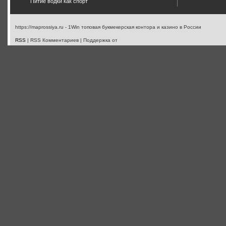
Питие водки как спорт
https://maprossiya.ru - 1Win топовая букмекерская контора и казино в России
RSS
| RSS Комментариев | Поддержка от