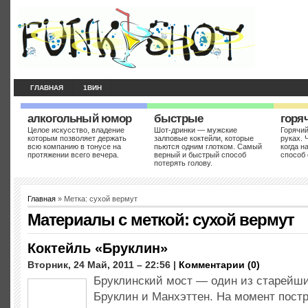
ГЛАВНАЯ
1ВИН
алкогольный юмор
быстрые
горя
Целое искусство, владение
Шот-дринки — мужские
Горячий
которым позволяет держать
залповые коктейли, которые
руках. 
всю компанию в тонусе на
пьются одним глотком. Самый
когда н
протяжении всего вечера.
верный и быстрый способ
способ 
потерять голову.
Главная
» Метка: сухой вермут
Материалы с меткой:
сухой вермут
Коктейль «Бруклин»
Вторник, 24 Май, 2011 – 22:56 |
Комментарии (0)
Бруклинский мост — один из старейш
Бруклин и Манхэттен. На момент пост