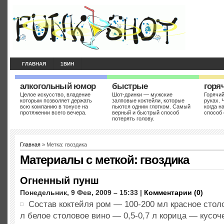
ГЛАВНАЯ
1ВИН
алкогольный юмор
быстрые
горя
Целое искусство, владение
Шот-дринки — мужские
Горячий
которым позволяет держать
залповые коктейли, которые
руках. 
всю компанию в тонусе на
пьются одним глотком. Самый
когда н
протяжении всего вечера.
верный и быстрый способ
способ 
потерять голову.
Главная
» Метка: гвоздика
Материалы с меткой:
гвоздика
Огненный пунш
Понедельник, 9 Фев, 2009 – 15:33 |
Комментарии (0)
Состав коктейля ром — 100-200 мл красное столо
л белое столовое вино — 0,5-0,7 л корица — кусоч