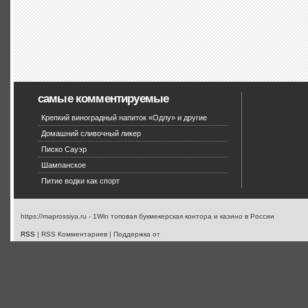
самые комментируемые
Крепкий виноградный напиток «Одлу» и другие
Домашний сливочный ликер
Писко Сауэр
Шампанское
Питие водки как спорт
https://maprossiya.ru - 1Win топовая букмекерская контора и казино в России
RSS
| RSS Комментариев | Поддержка от